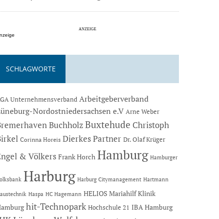
nzeige
SCHLAGWORTE
Arbeitgeberverband
GA Unternehmensverband
Lüneburg-Nordostniedersachsen e.V
Arne Weber
Buxtehude
Bremerhaven
Buchholz
Christoph
Dierkes Partner
irkel
Dr. Olaf Krüger
Corinna Horeis
Hamburg
Engel & Völkers
Frank Horch
Hamburger
Harburg
Hartmann
olksbank
Harburg Citymanagement
HELIOS Mariahilf Klinik
austechnik
Haspa
HC Hagemann
hit-Technopark
Hamburg
IBA Hamburg
Hochschule 21