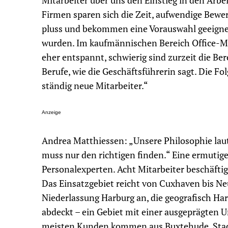
Mitarbeiter über uns den Einstieg in den Arbei
Firmen sparen sich die Zeit, aufwendige Bewe
pluss und bekommen eine Vorauswahl geeignet
wurden. Im kaufmännischen Bereich Office-M
eher entspannt, schwierig sind zurzeit die Be
Berufe, wie die Geschäftsführerin sagt. Die F
ständig neue Mitarbeiter.“
Anzeige
Andrea Matthiessen: „Unsere Philosophie laut
muss nur den richtigen finden.“ Eine ermutig
Personalexperten. Acht Mitarbeiter beschäfti
Das Einsatzgebiet reicht von Cuxhaven bis Neu
Niederlassung Harburg an, die geografisch Ha
abdeckt – ein Gebiet mit einer ausgeprägten 
meisten Kunden kommen aus Buxtehude, Stade