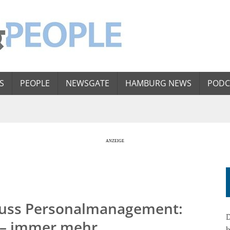
S
PEOPLE
NEWSGATE
HAMBURG NEWS
PODC
luss Personalmanagement:
D
 – immer mehr
b