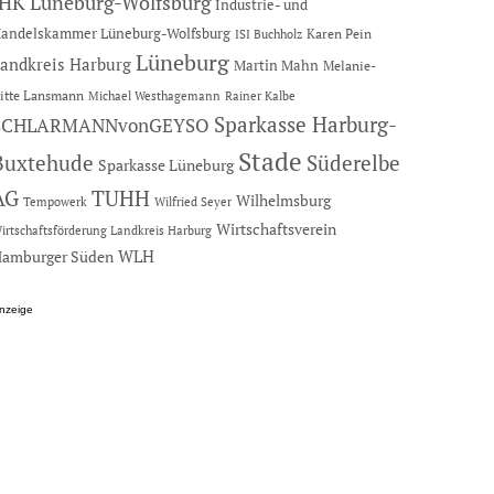
IHK Lüneburg-Wolfsburg
Industrie- und
andelskammer Lüneburg-Wolfsburg
Karen Pein
ISI Buchholz
Lüneburg
andkreis Harburg
Martin Mahn
Melanie-
itte Lansmann
Michael Westhagemann
Rainer Kalbe
Sparkasse Harburg-
SCHLARMANNvonGEYSO
Stade
Buxtehude
Süderelbe
Sparkasse Lüneburg
AG
TUHH
Wilhelmsburg
Tempowerk
Wilfried Seyer
Wirtschaftsverein
irtschaftsförderung Landkreis Harburg
amburger Süden
WLH
nzeige