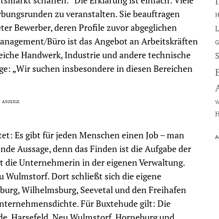
tsmarkt schaffen.“ Die Erklärung ist einfach: Viele
rbungsrunden zu veranstalten. Sie beauftragen
H
er Bewerber, deren Profile zuvor abgeglichen
L
anagement/Büro ist das Angebot an Arbeitskräften
G
reiche Handwerk, Industrie und andere technische
olge: „Wir suchen insbesondere in diesen Bereichen
W
H
et: Es gibt für jeden Menschen einen Job – man
A
ende Aussage, denn das Finden ist die Aufgabe der
gt die Unternehmerin in der eigenen Verwaltung.
 Wulmstorf. Dort schließt sich die eigene
rburg, Wilhelmsburg, Seevetal und den Freihafen
Unternehmensdichte. Für Buxtehude gilt: Die
, Harsefeld, Neu Wulmstorf, Horneburg und