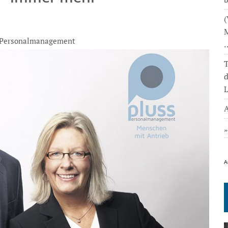
(
M
 Personalmanagement
T
L
A
A