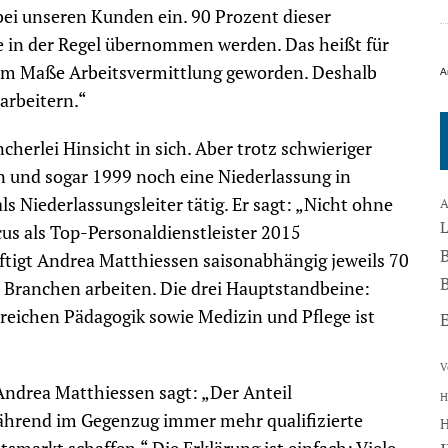
 bei unseren Kunden ein. 90 Prozent dieser
ie in der Regel übernommen werden. Das heißt für
ohem Maße Arbeitsvermittlung geworden. Deshalb
A
arbeitern.“
herlei Hinsicht in sich. Aber trotz schwieriger
 und sogar 1999 noch eine Niederlassung in
s Niederlassungsleiter tätig. Er sagt: „Nicht ohne
A
cus als Top-Personaldienstleister 2015
ftigt Andrea Matthiessen saisonabhängig jeweils 70
B
en Branchen arbeiten. Die drei Hauptstandbeine:
reichen Pädagogik sowie Medizin und Pflege ist
V
Andrea Matthiessen sagt: „Der Anteil
H
während im Gegenzug immer mehr qualifizierte