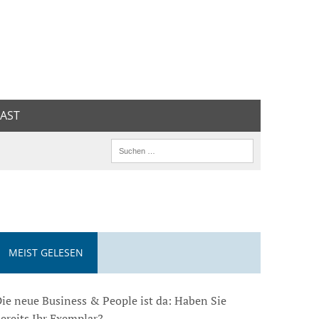
AST
MEIST GELESEN
ie neue Business & People ist da: Haben Sie
ereits Ihr Exemplar?