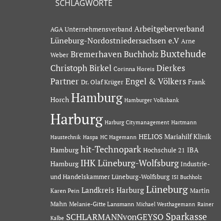
SCHLAGWORTE
Arbeitgeberverband
AGA Unternehmensverband
Lüneburg-Nordostniedersachsen e.V
Arne
Buxtehude
Bremerhaven
Buchholz
Weber
Dierkes
Christoph Birkel
Corinna Horeis
Partner
Engel & Völkers
Dr. Olaf Krüger
Frank
Hamburg
Horch
Hamburger Volksbank
Harburg
Hartmann
Harburg Citymanagement
HELIOS Mariahilf Klinik
Haustechnik
Haspa
HC Hagemann
hit-Technopark
Hamburg
IBA
Hochschule 21
IHK Lüneburg-Wolfsburg
Hamburg
Industrie-
und Handelskammer Lüneburg-Wolfsburg
ISI Buchholz
Lüneburg
Landkreis Harburg
Martin
Karen Pein
Mahn
Melanie-Gitte Lansmann
Michael Westhagemann
Rainer
Sparkasse
SCHLARMANNvonGEYSO
Kalbe