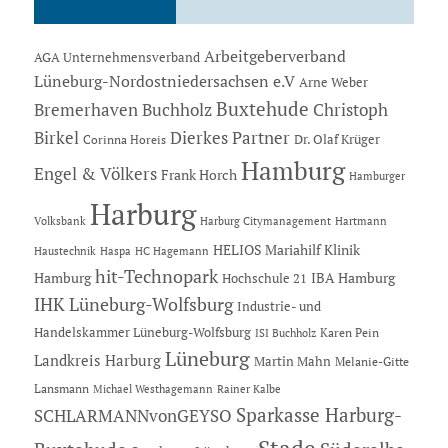
Arbeitgeberverband
AGA Unternehmensverband
Lüneburg-Nordostniedersachsen e.V
Arne Weber
Buxtehude
Bremerhaven
Buchholz
Christoph
Dierkes Partner
Birkel
Dr. Olaf Krüger
Corinna Horeis
Hamburg
Engel & Völkers
Frank Horch
Hamburger
Harburg
Hartmann
Volksbank
Harburg Citymanagement
HELIOS Mariahilf Klinik
Haustechnik
Haspa
HC Hagemann
hit-Technopark
Hamburg
IBA Hamburg
Hochschule 21
IHK Lüneburg-Wolfsburg
Industrie- und
Handelskammer Lüneburg-Wolfsburg
Karen Pein
ISI Buchholz
Lüneburg
Landkreis Harburg
Martin Mahn
Melanie-Gitte
Lansmann
Michael Westhagemann
Rainer Kalbe
Sparkasse Harburg-
SCHLARMANNvonGEYSO