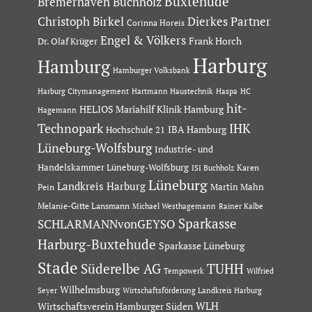
Buxtehude
Bremerhaven
Buchholz
Dierkes Partner
Christoph Birkel
Corinna Horeis
Engel & Völkers
Dr. Olaf Krüger
Frank Horch
Harburg
Hamburg
Hamburger Volksbank
Hartmann Haustechnik
Haspa
Harburg Citymanagement
HC
hit-
HELIOS Mariahilf Klinik Hamburg
Hagemann
Technopark
IHK
IBA Hamburg
Hochschule 21
Lüneburg-Wolfsburg
Industrie- und
Handelskammer Lüneburg-Wolfsburg
Karen
ISI Buchholz
Lüneburg
Landkreis Harburg
Martin Mahn
Pein
Melanie-Gitte Lansmann
Michael Westhagemann
Rainer Kalbe
Sparkasse
SCHLARMANNvonGEYSO
Harburg-Buxtehude
Sparkasse Lüneburg
Stade
Süderelbe AG
TUHH
Tempowerk
Wilfried
Wilhelmsburg
Seyer
Wirtschaftsförderung Landkreis Harburg
Wirtschaftsverein Hamburger Süden
WLH