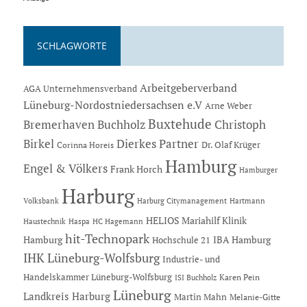
SCHLAGWORTE
Arbeitgeberverband
AGA Unternehmensverband
Lüneburg-Nordostniedersachsen e.V
Arne Weber
Buxtehude
Bremerhaven
Buchholz
Christoph
Dierkes Partner
Birkel
Dr. Olaf Krüger
Corinna Horeis
Hamburg
Engel & Völkers
Frank Horch
Hamburger
Harburg
Hartmann
Volksbank
Harburg Citymanagement
HELIOS Mariahilf Klinik
Haustechnik
Haspa
HC Hagemann
hit-Technopark
Hamburg
IBA Hamburg
Hochschule 21
IHK Lüneburg-Wolfsburg
Industrie- und
Handelskammer Lüneburg-Wolfsburg
Karen Pein
ISI Buchholz
Lüneburg
Landkreis Harburg
Martin Mahn
Melanie-Gitte