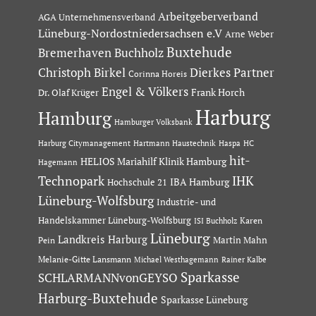
Arbeitgeberverband
AGA Unternehmensverband
Lüneburg-Nordostniedersachsen e.V
Arne Weber
Buxtehude
Bremerhaven
Buchholz
Dierkes Partner
Christoph Birkel
Corinna Horeis
Engel & Völkers
Dr. Olaf Krüger
Frank Horch
Harburg
Hamburg
Hamburger Volksbank
Hartmann Haustechnik
Haspa
Harburg Citymanagement
HC
hit-
HELIOS Mariahilf Klinik Hamburg
Hagemann
Technopark
IHK
IBA Hamburg
Hochschule 21
Lüneburg-Wolfsburg
Industrie- und
Handelskammer Lüneburg-Wolfsburg
Karen
ISI Buchholz
Lüneburg
Landkreis Harburg
Martin Mahn
Pein
Melanie-Gitte Lansmann
Michael Westhagemann
Rainer Kalbe
Sparkasse
SCHLARMANNvonGEYSO
Harburg-Buxtehude
Sparkasse Lüneburg