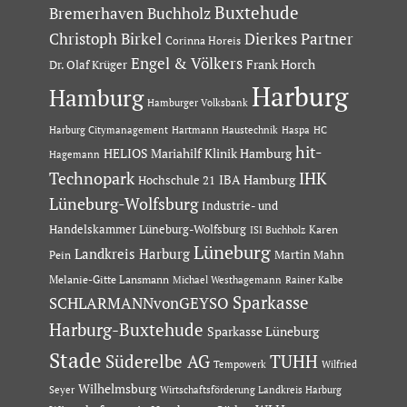
Buxtehude
Bremerhaven
Buchholz
Dierkes Partner
Christoph Birkel
Corinna Horeis
Engel & Völkers
Dr. Olaf Krüger
Frank Horch
Harburg
Hamburg
Hamburger Volksbank
Hartmann Haustechnik
Haspa
Harburg Citymanagement
HC
hit-
HELIOS Mariahilf Klinik Hamburg
Hagemann
Technopark
IHK
IBA Hamburg
Hochschule 21
Lüneburg-Wolfsburg
Industrie- und
Handelskammer Lüneburg-Wolfsburg
Karen
ISI Buchholz
Lüneburg
Landkreis Harburg
Martin Mahn
Pein
Melanie-Gitte Lansmann
Michael Westhagemann
Rainer Kalbe
Sparkasse
SCHLARMANNvonGEYSO
Harburg-Buxtehude
Sparkasse Lüneburg
Stade
Süderelbe AG
TUHH
Tempowerk
Wilfried
Wilhelmsburg
Seyer
Wirtschaftsförderung Landkreis Harburg