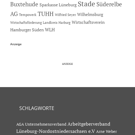
Stade
Buxtehude
Süderelbe
Sparkasse Lüneburg
AG
TUHH
Wilhelmsburg
Tempowerk
Wilfried Seyer
Wirtschaftsverein
Wirtschaftsförderung Landkreis Harburg
Hamburger Süden
WLH
Anzeige
SCHLAGWORTE
Arbeitgeberverband
AGA Unternehmensverband
Lüneburg-Nordostniedersachsen e.V
Arne Weber