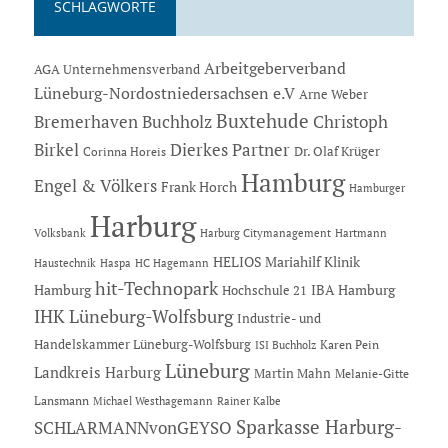
SCHLAGWORTE
Arbeitgeberverband
AGA Unternehmensverband
Lüneburg-Nordostniedersachsen e.V
Arne Weber
Buxtehude
Bremerhaven
Buchholz
Christoph
Dierkes Partner
Birkel
Dr. Olaf Krüger
Corinna Horeis
Hamburg
Engel & Völkers
Frank Horch
Hamburger
Harburg
Hartmann
Volksbank
Harburg Citymanagement
HELIOS Mariahilf Klinik
Haustechnik
Haspa
HC Hagemann
hit-Technopark
Hamburg
IBA Hamburg
Hochschule 21
IHK Lüneburg-Wolfsburg
Industrie- und
Handelskammer Lüneburg-Wolfsburg
Karen Pein
ISI Buchholz
Lüneburg
Landkreis Harburg
Martin Mahn
Melanie-Gitte
Lansmann
Michael Westhagemann
Rainer Kalbe
Sparkasse Harburg-
SCHLARMANNvonGEYSO