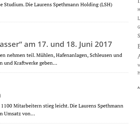
le Studium. Die Laurens Spethmann Holding (LSH)
H
L
G
asser“ am 17. und 18. Juni 2017
en nehmen teil. Mühlen, Hafenanlagen, Schleusen und
ken und Kraftwerke geben…
W
H
A
n
100 Mitarbeitern stieg leicht. Die Laurens Spethmann
nem Umsatz von…