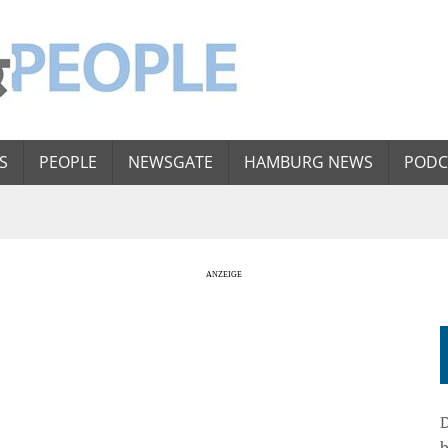
S
PEOPLE
NEWSGATE
HAMBURG NEWS
PODC
D
b