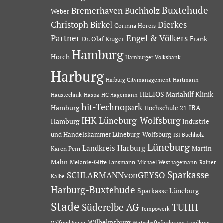
Buxtehude
Bremerhaven
Buchholz
Weber
Dierkes
Christoph Birkel
Corinna Horeis
Partner
Engel & Völkers
Dr. Olaf Krüger
Frank
Hamburg
Horch
Hamburger Volksbank
Harburg
Hartmann
Harburg Citymanagement
HELIOS Mariahilf Klinik
Haustechnik
Haspa
HC Hagemann
hit-Technopark
Hamburg
IBA
Hochschule 21
IHK Lüneburg-Wolfsburg
Hamburg
Industrie-
und Handelskammer Lüneburg-Wolfsburg
ISI Buchholz
Lüneburg
Landkreis Harburg
Martin
Karen Pein
Mahn
Melanie-Gitte Lansmann
Michael Westhagemann
Rainer
Sparkasse
SCHLARMANNvonGEYSO
Kalbe
Harburg-Buxtehude
Sparkasse Lüneburg
Stade
Süderelbe AG
TUHH
Tempowerk
Wilhelmsburg
Wilfried Seyer
Wirtschaftsförderung Landkreis