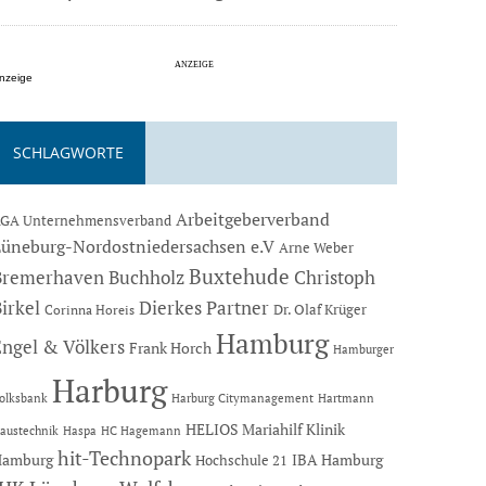
nzeige
SCHLAGWORTE
Arbeitgeberverband
GA Unternehmensverband
Lüneburg-Nordostniedersachsen e.V
Arne Weber
Buxtehude
Bremerhaven
Buchholz
Christoph
Dierkes Partner
irkel
Dr. Olaf Krüger
Corinna Horeis
Hamburg
Engel & Völkers
Frank Horch
Hamburger
Harburg
Hartmann
olksbank
Harburg Citymanagement
HELIOS Mariahilf Klinik
austechnik
Haspa
HC Hagemann
hit-Technopark
Hamburg
IBA Hamburg
Hochschule 21