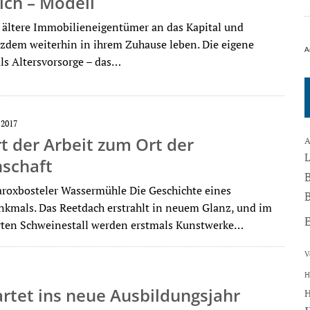
ich – Modell
ältere Immobilieneigentümer an das Kapital und
zdem weiterhin in ihrem Zuhause leben. Die eigene
A
ls Altersvorsorge – das…
 2017
 der Arbeit zum Ort der
A
schaft
aroxbosteler Wassermühle Die Geschichte eines
B
nkmals. Das Reetdach erstrahlt in neuem Glanz, und im
erten Schweinestall werden erstmals Kunstwerke…
V
H
rtet ins neue Ausbildungsjahr