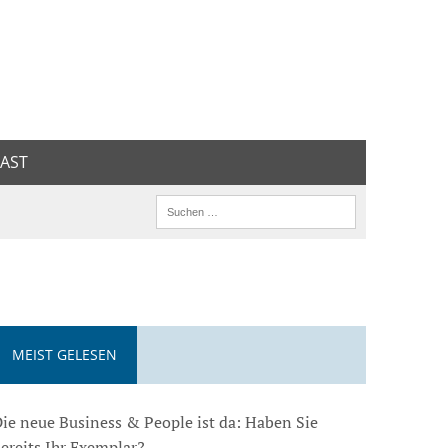
AST
MEIST GELESEN
ie neue Business & People ist da: Haben Sie
ereits Ihr Exemplar?