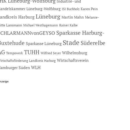
IHK Lüneburg-Wolfsburg
Industrie- und
andelskammer Lüneburg-Wolfsburg
Karen Pein
ISI Buchholz
Lüneburg
andkreis Harburg
Martin Mahn
Melanie-
itte Lansmann
Michael Westhagemann
Rainer Kalbe
Sparkasse Harburg-
SCHLARMANNvonGEYSO
Stade
Buxtehude
Süderelbe
Sparkasse Lüneburg
AG
TUHH
Wilhelmsburg
Tempowerk
Wilfried Seyer
Wirtschaftsverein
irtschaftsförderung Landkreis Harburg
amburger Süden
WLH
nzeige