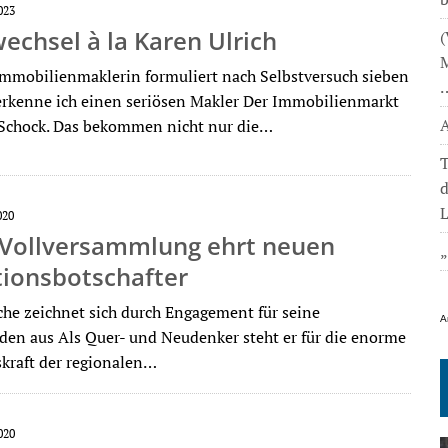
023
echsel à la Karen Ulrich
(
M
Immobilienmaklerin formuliert nach Selbstversuch sieben
erkenne ich einen seriösen Makler Der Immobilienmarkt
A
 Schock. Das bekommen nicht nur die…
T
L
020
Vollversammlung ehrt neuen
tionsbotschafter
he zeichnet sich durch Engagement für seine
A
den aus Als Quer- und Neudenker steht er für die enorme
kraft der regionalen…
020