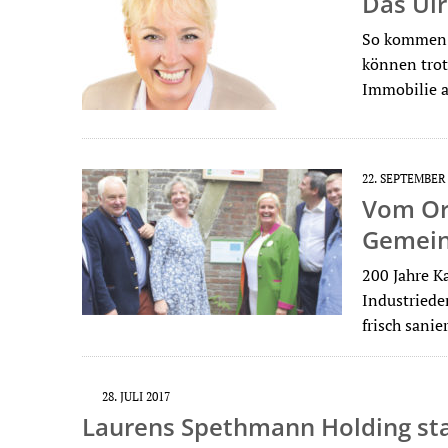
Das Ulr
So kommen 
können trot
Immobilie a
22. SEPTEMBER
Vom Ort
Gemein
200 Jahre K
Industriede
frisch sani
28. JULI 2017
Laurens Spethmann Holding sta