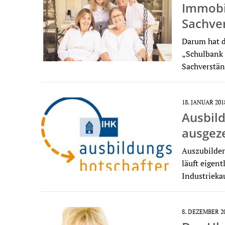
Immobi
Sachver
Darum hat d
„Schulbank g
Sachverstä
18. JANUAR 201
Ausbil
ausgez
Auszubilden
läuft eigen
Industrieka
8. DEZEMBER 2