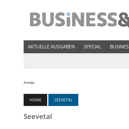
AKTUELLE AUSGABEN
SPECIAL
BUSINES
Anzeige
HOME
SEEVETAL
Seevetal