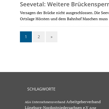
Seevetal: Weitere Brückensper
Versagen der Brücke nicht ausgeschlossen. Die See
Ortslage Hörsten und dem Bahnhof Maschen muss
1
2
»
SCHLAGWORTE
Arbeitgeberverband
AGA Unternehmensverband
Lüneburg-Nordostniedersachsen e.V
Arne