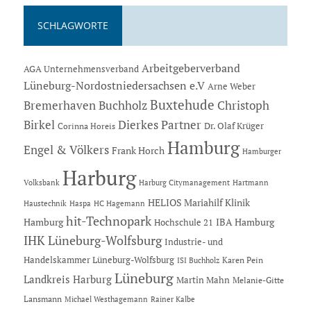
SCHLAGWORTE
Arbeitgeberverband
AGA Unternehmensverband
Lüneburg-Nordostniedersachsen e.V
Arne Weber
Buxtehude
Bremerhaven
Buchholz
Christoph
Dierkes Partner
Birkel
Dr. Olaf Krüger
Corinna Horeis
Hamburg
Engel & Völkers
Frank Horch
Hamburger
Harburg
Hartmann
Volksbank
Harburg Citymanagement
HELIOS Mariahilf Klinik
Haustechnik
Haspa
HC Hagemann
hit-Technopark
Hamburg
IBA Hamburg
Hochschule 21
IHK Lüneburg-Wolfsburg
Industrie- und
Handelskammer Lüneburg-Wolfsburg
Karen Pein
ISI Buchholz
Lüneburg
Landkreis Harburg
Martin Mahn
Melanie-Gitte
Lansmann
Michael Westhagemann
Rainer Kalbe