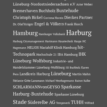
Lüneburg-Nordostniedersachsen e.V
Arne Weber
Buxtehude
Bremerhaven
Buchholz
Dierkes Partner
Christoph Birkel
Corinna Horeis
Engel & Völkers
Dr. Olaf Krüger
Frank Horch
Harburg
Hamburg
Hamburger Volksbank
Hartmann Haustechnik
Haspa
Harburg Citymanagement
HC
hit-
HELIOS Mariahilf Klinik Hamburg
Hagemann
Technopark
IHK
IBA Hamburg
Hochschule 21
Lüneburg-Wolfsburg
Industrie- und
Handelskammer Lüneburg-Wolfsburg
Karen
ISI Buchholz
Lüneburg
Landkreis Harburg
Martin Mahn
Pein
Melanie-Gitte Lansmann
Michael Westhagemann
Rainer Kalbe
Sparkasse
SCHLARMANNvonGEYSO
Harburg-Buxtehude
Sparkasse Lüneburg
Stade
Süderelbe AG
TUHH
Tempowerk
Wilfried