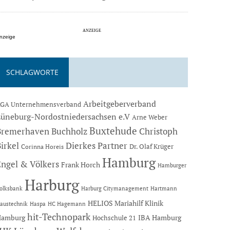
nzeige
SCHLAGWORTE
Arbeitgeberverband
GA Unternehmensverband
Lüneburg-Nordostniedersachsen e.V
Arne Weber
Buxtehude
Bremerhaven
Buchholz
Christoph
Dierkes Partner
irkel
Dr. Olaf Krüger
Corinna Horeis
Hamburg
Engel & Völkers
Frank Horch
Hamburger
Harburg
Hartmann
olksbank
Harburg Citymanagement
HELIOS Mariahilf Klinik
austechnik
Haspa
HC Hagemann
hit-Technopark
Hamburg
IBA Hamburg
Hochschule 21