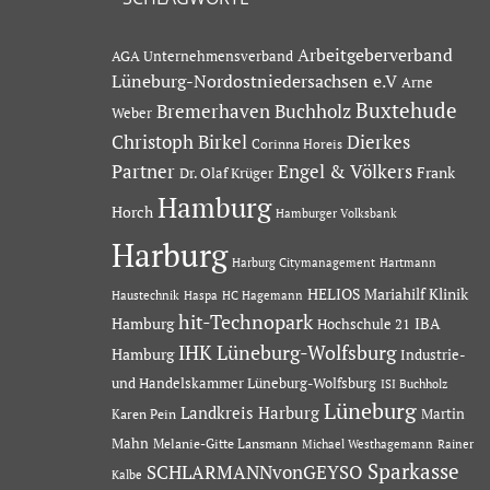
Arbeitgeberverband
AGA Unternehmensverband
Lüneburg-Nordostniedersachsen e.V
Arne
Buxtehude
Bremerhaven
Buchholz
Weber
Dierkes
Christoph Birkel
Corinna Horeis
Partner
Engel & Völkers
Dr. Olaf Krüger
Frank
Hamburg
Horch
Hamburger Volksbank
Harburg
Hartmann
Harburg Citymanagement
HELIOS Mariahilf Klinik
Haustechnik
Haspa
HC Hagemann
hit-Technopark
Hamburg
IBA
Hochschule 21
IHK Lüneburg-Wolfsburg
Hamburg
Industrie-
und Handelskammer Lüneburg-Wolfsburg
ISI Buchholz
Lüneburg
Landkreis Harburg
Martin
Karen Pein
Mahn
Melanie-Gitte Lansmann
Michael Westhagemann
Rainer
Sparkasse
SCHLARMANNvonGEYSO
Kalbe