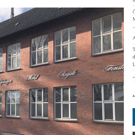
(
M
A
T
L
A