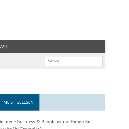
AST
MEIST GELESEN
ie neue Business & People ist da: Haben Sie
ereits Ihr Exemplar?