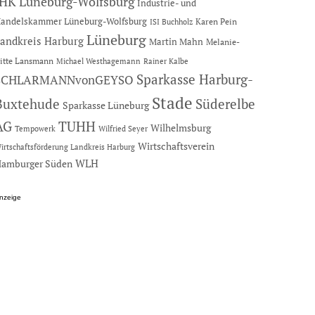
IHK Lüneburg-Wolfsburg
Industrie- und
andelskammer Lüneburg-Wolfsburg
Karen Pein
ISI Buchholz
Lüneburg
andkreis Harburg
Martin Mahn
Melanie-
itte Lansmann
Michael Westhagemann
Rainer Kalbe
Sparkasse Harburg-
SCHLARMANNvonGEYSO
Stade
Buxtehude
Süderelbe
Sparkasse Lüneburg
AG
TUHH
Wilhelmsburg
Tempowerk
Wilfried Seyer
Wirtschaftsverein
irtschaftsförderung Landkreis Harburg
amburger Süden
WLH
nzeige