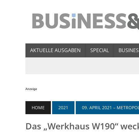
AKTUELLE AUSGABEN
SPECIAL
BUSINES
Anzeige
HOME
2021
09. APRIL 2021 – METRO
Das „Werkhaus W190“ weck