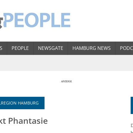
S
PEOPLE
NEWSGATE
HAMBURG NEWS
PODC
POLREGION HAMBURG
t Phantasie
D
b