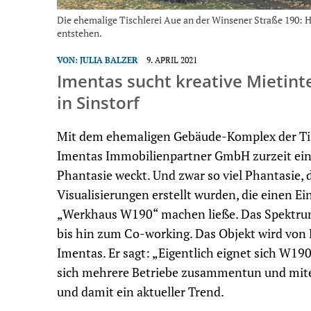
Die ehemalige Tischlerei Aue an der Winsener Straße 190:
entstehen.
VON:
JULIA BALZER
9. APRIL 2021
Imentas sucht kreative Mietint
in Sinstorf
Mit dem ehemaligen Gebäude-Komplex der Tisch
Imentas Immobilienpartner GmbH zurzeit ein e
Phantasie weckt. Und zwar so viel Phantasie, 
Visualisierungen erstellt wurden, die einen E
„Werkhaus W190“ machen ließe. Das Spektrum
bis hin zum Co-working. Das Objekt wird von
Imentas. Er sagt: „Eigentlich eignet sich W1
sich mehrere Betriebe zusammentun und mitei
und damit ein aktueller Trend.