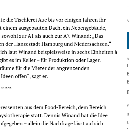
e die Tischlerei Aue bis vor einigen Jahren ihr
A
it einem ausgebauten Dach, ein Nebengebäude,
 sowohl zur A1 als auch zur A7. Winand: „Das
schen der Hansestadt Hamburg und Niedersachsen.“
ch laut Winand beispielsweise in sechs Einheiten à
A
bt es im Keller – für Produktion oder Lager.
träume für die Mieter der angrenzenden
Ideen offen“, sagt er.
B
V
teressenten aus dem Food-Bereich, dem Bereich
siotherapie statt. Dennis Winand hat die Idee
H
fgegeben – allein die Nachfrage lässt auf sich