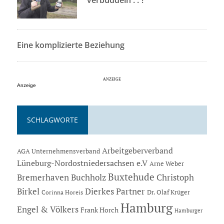
verbuddeln . . ?
Eine komplizierte Beziehung
Anzeige
SCHLAGWORTE
Arbeitgeberverband
AGA Unternehmensverband
Lüneburg-Nordostniedersachsen e.V
Arne Weber
Buxtehude
Bremerhaven
Buchholz
Christoph
Dierkes Partner
Birkel
Dr. Olaf Krüger
Corinna Horeis
Hamburg
Engel & Völkers
Frank Horch
Hamburger