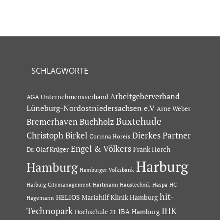
SCHLAGWORTE
Arbeitgeberverband
AGA Unternehmensverband
Lüneburg-Nordostniedersachsen e.V
Arne Weber
Buxtehude
Bremerhaven
Buchholz
Dierkes Partner
Christoph Birkel
Corinna Horeis
Engel & Völkers
Dr. Olaf Krüger
Frank Horch
Harburg
Hamburg
Hamburger Volksbank
Hartmann Haustechnik
Haspa
Harburg Citymanagement
HC
hit-
HELIOS Mariahilf Klinik Hamburg
Hagemann
Technopark
IHK
IBA Hamburg
Hochschule 21