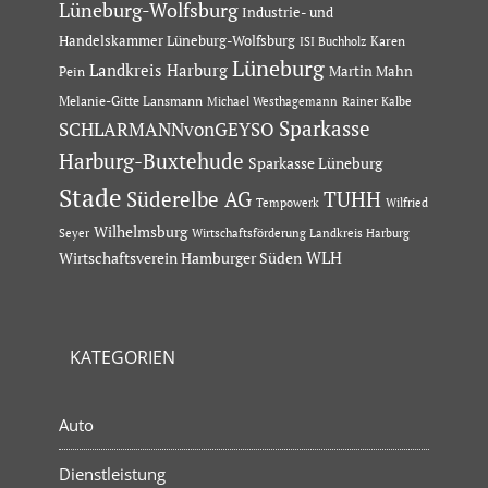
Lüneburg-Wolfsburg
Industrie- und
Handelskammer Lüneburg-Wolfsburg
Karen
ISI Buchholz
Lüneburg
Landkreis Harburg
Martin Mahn
Pein
Melanie-Gitte Lansmann
Michael Westhagemann
Rainer Kalbe
Sparkasse
SCHLARMANNvonGEYSO
Harburg-Buxtehude
Sparkasse Lüneburg
Stade
Süderelbe AG
TUHH
Tempowerk
Wilfried
Wilhelmsburg
Seyer
Wirtschaftsförderung Landkreis Harburg
Wirtschaftsverein Hamburger Süden
WLH
KATEGORIEN
Auto
Dienstleistung