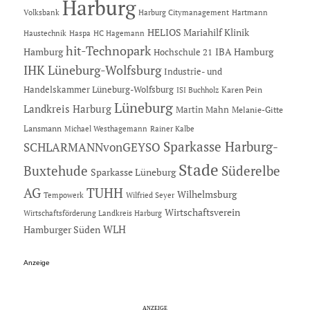
Harburg
Hartmann
Volksbank
Harburg Citymanagement
HELIOS Mariahilf Klinik
Haustechnik
Haspa
HC Hagemann
hit-Technopark
Hamburg
IBA Hamburg
Hochschule 21
IHK Lüneburg-Wolfsburg
Industrie- und
Handelskammer Lüneburg-Wolfsburg
Karen Pein
ISI Buchholz
Lüneburg
Landkreis Harburg
Martin Mahn
Melanie-Gitte
Lansmann
Michael Westhagemann
Rainer Kalbe
Sparkasse Harburg-
SCHLARMANNvonGEYSO
Stade
Buxtehude
Süderelbe
Sparkasse Lüneburg
AG
TUHH
Wilhelmsburg
Tempowerk
Wilfried Seyer
Wirtschaftsverein
Wirtschaftsförderung Landkreis Harburg
Hamburger Süden
WLH
Anzeige