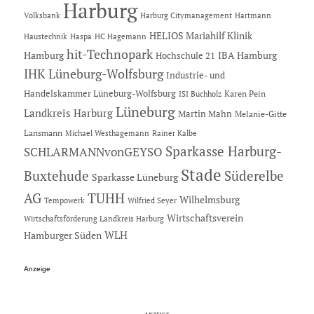
Harburg
Hartmann
Volksbank
Harburg Citymanagement
HELIOS Mariahilf Klinik
Haustechnik
Haspa
HC Hagemann
hit-Technopark
Hamburg
IBA Hamburg
Hochschule 21
IHK Lüneburg-Wolfsburg
Industrie- und
Handelskammer Lüneburg-Wolfsburg
Karen Pein
ISI Buchholz
Lüneburg
Landkreis Harburg
Martin Mahn
Melanie-Gitte
Lansmann
Michael Westhagemann
Rainer Kalbe
Sparkasse Harburg-
SCHLARMANNvonGEYSO
Stade
Buxtehude
Süderelbe
Sparkasse Lüneburg
AG
TUHH
Wilhelmsburg
Tempowerk
Wilfried Seyer
Wirtschaftsverein
Wirtschaftsförderung Landkreis Harburg
Hamburger Süden
WLH
Anzeige