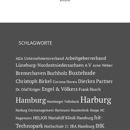
SCHLAGWORTE
Arbeitgeberverband
AGA Unternehmensverband
Lüneburg-Nordostniedersachsen e.V
Arne Weber
Buxtehude
Bremerhaven
Buchholz
Dierkes Partner
Christoph Birkel
Corinna Horeis
Engel & Völkers
Dr. Olaf Krüger
Frank Horch
Harburg
Hamburg
Hamburger Volksbank
Hartmann Haustechnik
Haspa
Harburg Citymanagement
HC
hit-
HELIOS Mariahilf Klinik Hamburg
Hagemann
Technopark
IHK
IBA Hamburg
Hochschule 21