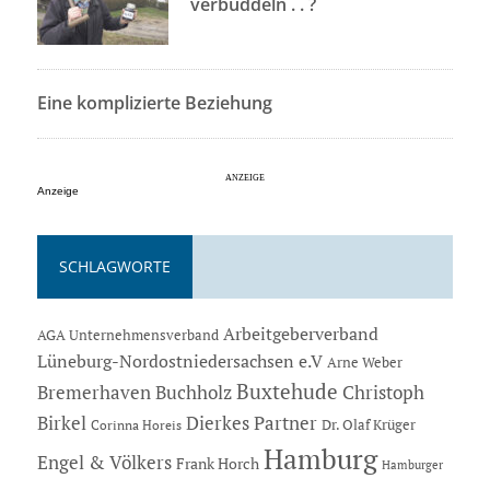
verbuddeln . . ?
Eine komplizierte Beziehung
Anzeige
SCHLAGWORTE
Arbeitgeberverband
AGA Unternehmensverband
Lüneburg-Nordostniedersachsen e.V
Arne Weber
Buxtehude
Bremerhaven
Buchholz
Christoph
Dierkes Partner
Birkel
Dr. Olaf Krüger
Corinna Horeis
Hamburg
Engel & Völkers
Frank Horch
Hamburger