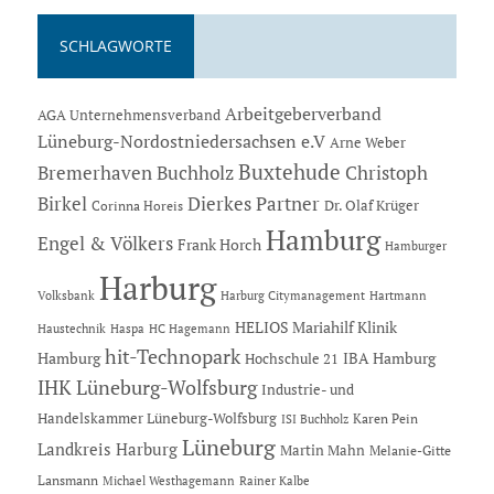
SCHLAGWORTE
Arbeitgeberverband
AGA Unternehmensverband
Lüneburg-Nordostniedersachsen e.V
Arne Weber
Buxtehude
Bremerhaven
Buchholz
Christoph
Dierkes Partner
Birkel
Dr. Olaf Krüger
Corinna Horeis
Hamburg
Engel & Völkers
Frank Horch
Hamburger
Harburg
Hartmann
Volksbank
Harburg Citymanagement
HELIOS Mariahilf Klinik
Haustechnik
Haspa
HC Hagemann
hit-Technopark
Hamburg
IBA Hamburg
Hochschule 21
IHK Lüneburg-Wolfsburg
Industrie- und
Handelskammer Lüneburg-Wolfsburg
Karen Pein
ISI Buchholz
Lüneburg
Landkreis Harburg
Martin Mahn
Melanie-Gitte
Lansmann
Michael Westhagemann
Rainer Kalbe