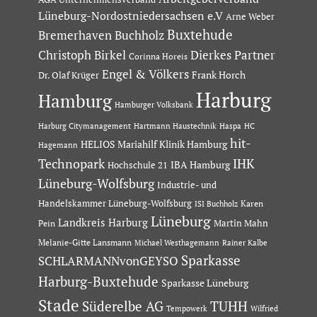
Lüneburg-Nordostniedersachsen e.V
Arne Weber
Buxtehude
Bremerhaven
Buchholz
Dierkes Partner
Christoph Birkel
Corinna Horeis
Engel & Völkers
Dr. Olaf Krüger
Frank Horch
Harburg
Hamburg
Hamburger Volksbank
Hartmann Haustechnik
Haspa
Harburg Citymanagement
HC
hit-
HELIOS Mariahilf Klinik Hamburg
Hagemann
Technopark
IHK
IBA Hamburg
Hochschule 21
Lüneburg-Wolfsburg
Industrie- und
Handelskammer Lüneburg-Wolfsburg
Karen
ISI Buchholz
Lüneburg
Landkreis Harburg
Martin Mahn
Pein
Melanie-Gitte Lansmann
Michael Westhagemann
Rainer Kalbe
Sparkasse
SCHLARMANNvonGEYSO
Harburg-Buxtehude
Sparkasse Lüneburg
Stade
Süderelbe AG
TUHH
Tempowerk
Wilfried