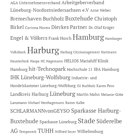
Arbeitgeberverband
AGA Unternehmensverband
Lüneburg-Nordostniedersachsen e.V
Arne Weber
Buxtehude
Bremerhaven
Buchholz
Christoph
Dierkes Partner
Birkel
Dr. Olaf Krüger
Corinna Horeis
Hamburg
Engel & Völkers
Frank Horch
Hamburger
Harburg
Hartmann
Volksbank
Harburg Citymanagement
HELIOS Mariahilf Klinik
Haustechnik
Haspa
HC Hagemann
hit-Technopark
Hamburg
IBA Hamburg
Hochschule 21
IHK Lüneburg-Wolfsburg
Industrie- und
Handelskammer Lüneburg-Wolfsburg
Karen Pein
ISI Buchholz
Lüneburg
Landkreis Harburg
Martin Mahn
Melanie-Gitte
Lansmann
Michael Westhagemann
Rainer Kalbe
Sparkasse Harburg-
SCHLARMANNvonGEYSO
Stade
Buxtehude
Süderelbe
Sparkasse Lüneburg
AG
TUHH
Wilhelmsburg
Tempowerk
Wilfried Seyer