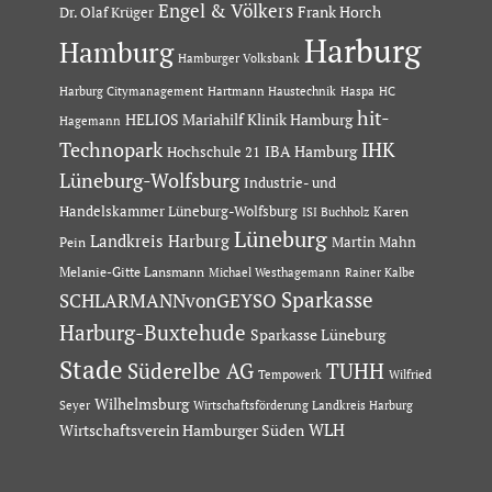
Engel & Völkers
Dr. Olaf Krüger
Frank Horch
Harburg
Hamburg
Hamburger Volksbank
Hartmann Haustechnik
Haspa
Harburg Citymanagement
HC
hit-
HELIOS Mariahilf Klinik Hamburg
Hagemann
Technopark
IHK
IBA Hamburg
Hochschule 21
Lüneburg-Wolfsburg
Industrie- und
Handelskammer Lüneburg-Wolfsburg
Karen
ISI Buchholz
Lüneburg
Landkreis Harburg
Martin Mahn
Pein
Melanie-Gitte Lansmann
Michael Westhagemann
Rainer Kalbe
Sparkasse
SCHLARMANNvonGEYSO
Harburg-Buxtehude
Sparkasse Lüneburg
Stade
Süderelbe AG
TUHH
Tempowerk
Wilfried
Wilhelmsburg
Seyer
Wirtschaftsförderung Landkreis Harburg
Wirtschaftsverein Hamburger Süden
WLH