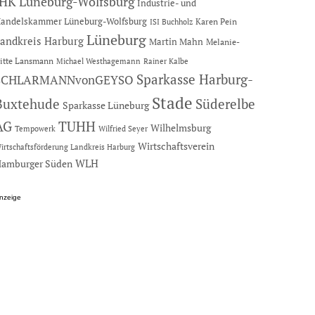
IHK Lüneburg-Wolfsburg
Industrie- und
andelskammer Lüneburg-Wolfsburg
Karen Pein
ISI Buchholz
Lüneburg
andkreis Harburg
Martin Mahn
Melanie-
itte Lansmann
Michael Westhagemann
Rainer Kalbe
Sparkasse Harburg-
SCHLARMANNvonGEYSO
Stade
Buxtehude
Süderelbe
Sparkasse Lüneburg
AG
TUHH
Wilhelmsburg
Tempowerk
Wilfried Seyer
Wirtschaftsverein
irtschaftsförderung Landkreis Harburg
amburger Süden
WLH
nzeige