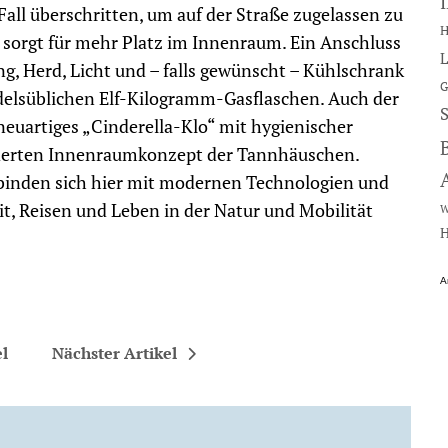
Fall überschritten, um auf der Straße zugelassen zu
H
s sorgt für mehr Platz im Innenraum. Ein Anschluss
L
ng, Herd, Licht und – falls gewünscht – Kühlschrank
G
delsüblichen Elf-Kilogramm-Gasflaschen. Auch der
euartiges „Cinderella-Klo“ mit hygienischer
erten Innenraumkonzept der Tannhäuschen.
binden sich hier mit modernen Technologien und
, Reisen und Leben in der Natur und Mobilität
W
H
A
el
Nächster Artikel