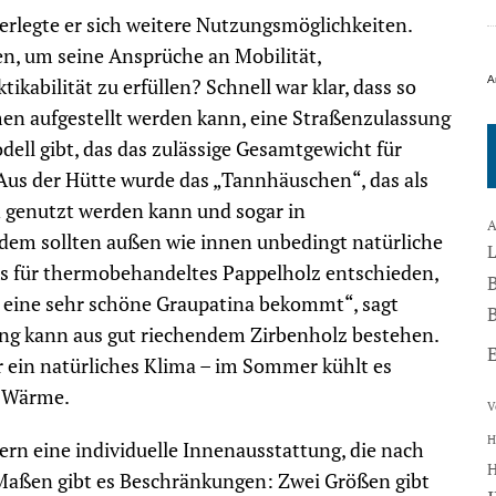
rlegte er sich weitere Nutzungsmöglichkeiten.
n, um seine Ansprüche an Mobilität,
A
ikabilität zu erfüllen? Schnell war klar, dass so
en aufgestellt werden kann, eine Straßenzulassung
ell gibt, das das zulässige Gesamtgewicht für
Aus der Hütte wurde das „Tannhäuschen“, das als
genutzt werden kann und sogar in
A
em sollten außen wie innen unbedingt natürliche
s für thermobehandeltes Pappelholz entschieden,
hr eine sehr schöne Graupatina bekommt“, sagt
B
ng kann aus gut riechendem Zirbenholz bestehen.
ein natürliches Klima – im Sommer kühlt es
e Wärme.
V
H
ern eine individuelle Innenausstattung, die nach
 Maßen gibt es Beschränkungen: Zwei Größen gibt