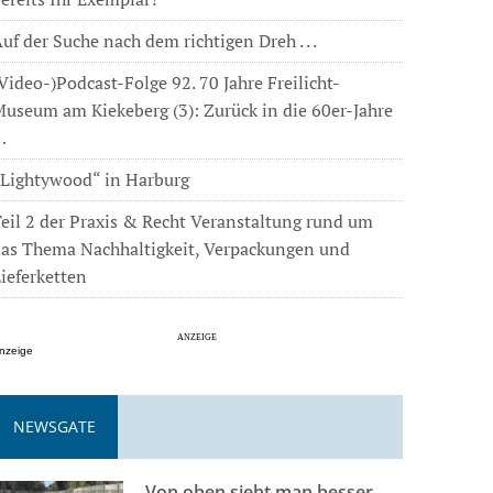
uf der Suche nach dem richtigen Dreh . . .
Video-)Podcast-Folge 92. 70 Jahre Freilicht-
useum am Kiekeberg (3): Zurück in die 60er-Jahre
…
„Lightywood“ in Harburg
eil 2 der Praxis & Recht Veranstaltung rund um
das Thema Nachhaltigkeit, Verpackungen und
ieferketten
nzeige
NEWSGATE
Von oben sieht man besser . . .