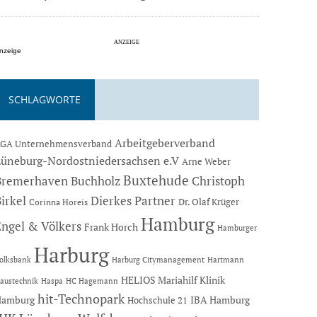
nzeige
SCHLAGWORTE
Arbeitgeberverband
GA Unternehmensverband
Lüneburg-Nordostniedersachsen e.V
Arne Weber
Buxtehude
Bremerhaven
Buchholz
Christoph
Dierkes Partner
irkel
Dr. Olaf Krüger
Corinna Horeis
Hamburg
Engel & Völkers
Frank Horch
Hamburger
Harburg
Hartmann
olksbank
Harburg Citymanagement
HELIOS Mariahilf Klinik
austechnik
Haspa
HC Hagemann
hit-Technopark
Hamburg
IBA Hamburg
Hochschule 21