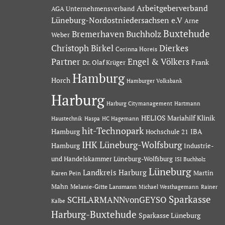
Arbeitgeberverband
AGA Unternehmensverband
Lüneburg-Nordostniedersachsen e.V
Arne
Buxtehude
Bremerhaven
Buchholz
Weber
Dierkes
Christoph Birkel
Corinna Horeis
Partner
Engel & Völkers
Dr. Olaf Krüger
Frank
Hamburg
Horch
Hamburger Volksbank
Harburg
Hartmann
Harburg Citymanagement
HELIOS Mariahilf Klinik
Haustechnik
Haspa
HC Hagemann
hit-Technopark
Hamburg
IBA
Hochschule 21
IHK Lüneburg-Wolfsburg
Hamburg
Industrie-
und Handelskammer Lüneburg-Wolfsburg
ISI Buchholz
Lüneburg
Landkreis Harburg
Martin
Karen Pein
Mahn
Melanie-Gitte Lansmann
Michael Westhagemann
Rainer
Sparkasse
SCHLARMANNvonGEYSO
Kalbe
Harburg-Buxtehude
Sparkasse Lüneburg