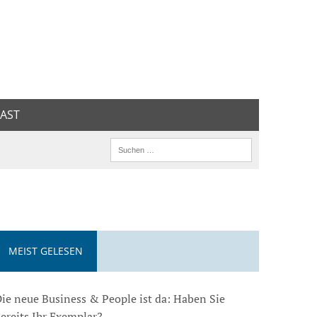
AST
MEIST GELESEN
ie neue Business & People ist da: Haben Sie
ereits Ihr Exemplar?