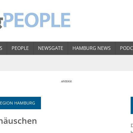
S
PEOPLE
NEWSGATE
HAMBURG NEWS
PODC
LREGION HAMBURG
nhäuschen
D
b