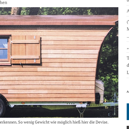
hen
A
(
M
T
L
A
rkennen. So wenig Gewicht wie möglich hieß hier die Devise.