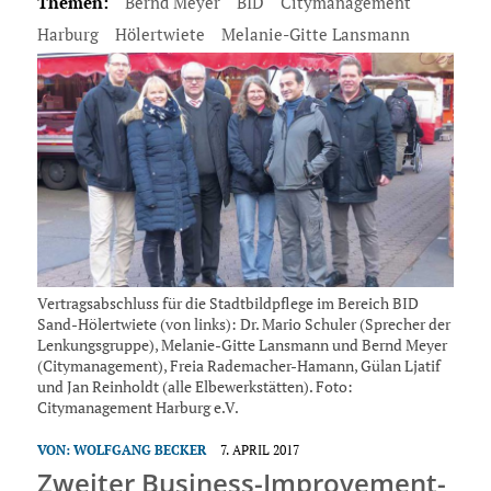
Themen:
Bernd Meyer
BID
Citymanagement
Harburg
Hölertwiete
Melanie-Gitte Lansmann
Vertragsabschluss für die Stadtbildpflege im Bereich BID
Sand-Höler­twiete (von links): Dr. Mario Schuler (Sprecher der
Lenkungsgruppe), Melanie-Gitte Lansmann und Bernd Meyer
(Citymanagement), Freia Rademacher-Hamann, Gülan Ljatif
und Jan Reinholdt (alle Elbewerkstätten). Foto:
Citymanagement Harburg e.V.
VON:
WOLFGANG BECKER
7. APRIL 2017
Zweiter Business-Improvement-