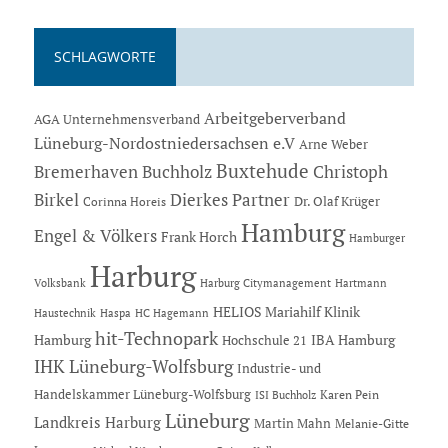
SCHLAGWORTE
Arbeitgeberverband
AGA Unternehmensverband
Lüneburg-Nordostniedersachsen e.V
Arne Weber
Buxtehude
Bremerhaven
Buchholz
Christoph
Dierkes Partner
Birkel
Dr. Olaf Krüger
Corinna Horeis
Hamburg
Engel & Völkers
Frank Horch
Hamburger
Harburg
Hartmann
Volksbank
Harburg Citymanagement
HELIOS Mariahilf Klinik
Haustechnik
Haspa
HC Hagemann
hit-Technopark
Hamburg
IBA Hamburg
Hochschule 21
IHK Lüneburg-Wolfsburg
Industrie- und
Handelskammer Lüneburg-Wolfsburg
Karen Pein
ISI Buchholz
Lüneburg
Landkreis Harburg
Martin Mahn
Melanie-Gitte