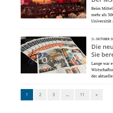
Beim Mittel
mehr als 3
Universität
21. OKTOBER 2
Die neu
Sie ber
Lange war e
Wirtschafts
der aktuel
1
2
3
…
11
»