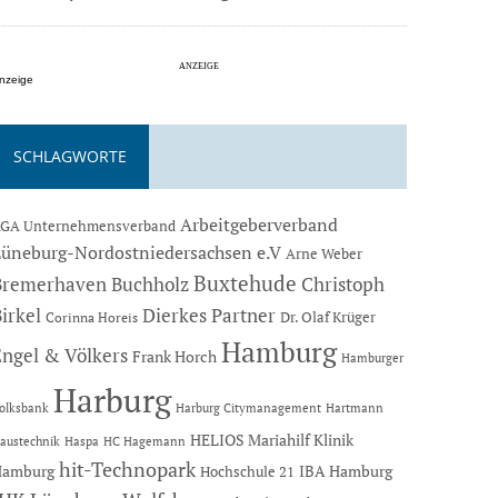
nzeige
SCHLAGWORTE
Arbeitgeberverband
GA Unternehmensverband
Lüneburg-Nordostniedersachsen e.V
Arne Weber
Buxtehude
Bremerhaven
Buchholz
Christoph
Dierkes Partner
irkel
Dr. Olaf Krüger
Corinna Horeis
Hamburg
Engel & Völkers
Frank Horch
Hamburger
Harburg
Hartmann
olksbank
Harburg Citymanagement
HELIOS Mariahilf Klinik
austechnik
Haspa
HC Hagemann
hit-Technopark
Hamburg
IBA Hamburg
Hochschule 21