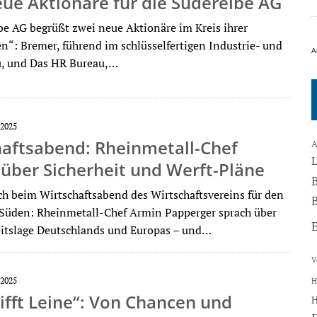
ue Aktionäre für die Süderelbe AG
be AG begrüßt zwei neue Aktionäre im Kreis ihrer
n“: Bremer, führend im schlüsselfertigen Industrie- und
A
, und Das HR Bureau,…
2025
haftsabend: Rheinmetall-Chef
A
 über Sicherheit und Werft-Pläne
h beim Wirtschaftsabend des Wirtschaftsvereins für den
B
Süden: Rheinmetall-Chef Armin Papperger sprach über
eitslage Deutschlands und Europas – und…
V
2025
H
rifft Leine“: Von Chancen und