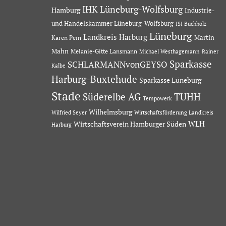
IHK Lüneburg-Wolfsburg
Hamburg
Industrie-
und Handelskammer Lüneburg-Wolfsburg
ISI Buchholz
Lüneburg
Landkreis Harburg
Martin
Karen Pein
Mahn
Melanie-Gitte Lansmann
Michael Westhagemann
Rainer
Sparkasse
SCHLARMANNvonGEYSO
Kalbe
Harburg-Buxtehude
Sparkasse Lüneburg
Stade
Süderelbe AG
TUHH
Tempowerk
Wilhelmsburg
Wilfried Seyer
Wirtschaftsförderung Landkreis
Wirtschaftsverein Hamburger Süden
WLH
Harburg