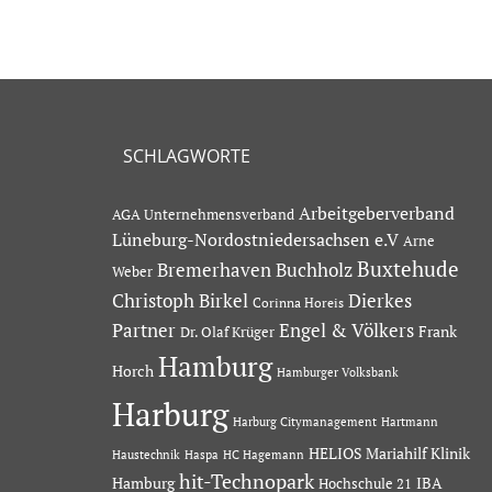
SCHLAGWORTE
Arbeitgeberverband
AGA Unternehmensverband
Lüneburg-Nordostniedersachsen e.V
Arne
Buxtehude
Bremerhaven
Buchholz
Weber
Dierkes
Christoph Birkel
Corinna Horeis
Partner
Engel & Völkers
Dr. Olaf Krüger
Frank
Hamburg
Horch
Hamburger Volksbank
Harburg
Hartmann
Harburg Citymanagement
HELIOS Mariahilf Klinik
Haustechnik
Haspa
HC Hagemann
hit-Technopark
Hamburg
IBA
Hochschule 21