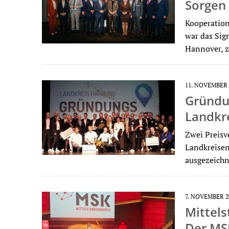
Sorgen
Kooperation
war das Sig
Hannover, 
11. NOVEMBER 
Gründun
Landkre
Zwei Preisv
Landkreise
ausgezeichn
7. NOVEMBER 2
Mittels
Der MS