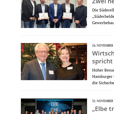
Zwei ne
Die Süderel
„Süderhelde
Gewerbebau
24. NOVEMBER 
Wirtsc
spricht
Hoher Besuc
Hamburger 
die Sicherh
22. NOVEMBER 
„Elbe t