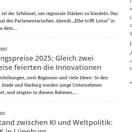
H
 ist der Schlüssel, um regionale Stärken zu bündeln. Das
L
nal des Parlamentarischen Abends „Elbe trifft Leine“ in
G
zu dem…
2025
gspreise 2025: Gleich zwei
W
ise feierten die Innovationen
H
erleihungen, zwei Regionen und viele Ideen: In den
A
n Stade und Harburg wurden junge Unternehmen
et, und zeigten in diesem Rahmen,…
025
tand zwischen KI und Weltpolitik:
K in Lüneburg