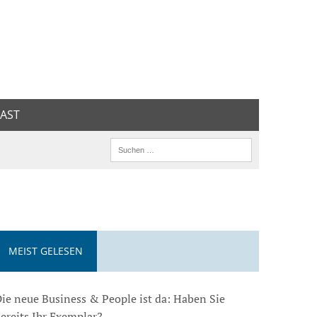
AST
MEIST GELESEN
ie neue Business & People ist da: Haben Sie
ereits Ihr Exemplar?