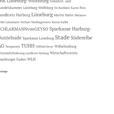
IHK Lüneburg-Wolfsburg
Industrie- und
andelskammer Lüneburg-Wolfsburg
Karen Pein
ISI Buchholz
Lüneburg
andkreis Harburg
Martin Mahn
Melanie-
itte Lansmann
Michael Westhagemann
Rainer Kalbe
Sparkasse Harburg-
SCHLARMANNvonGEYSO
Stade
Buxtehude
Süderelbe
Sparkasse Lüneburg
AG
TUHH
Wilhelmsburg
Tempowerk
Wilfried Seyer
Wirtschaftsverein
irtschaftsförderung Landkreis Harburg
amburger Süden
WLH
nzeige