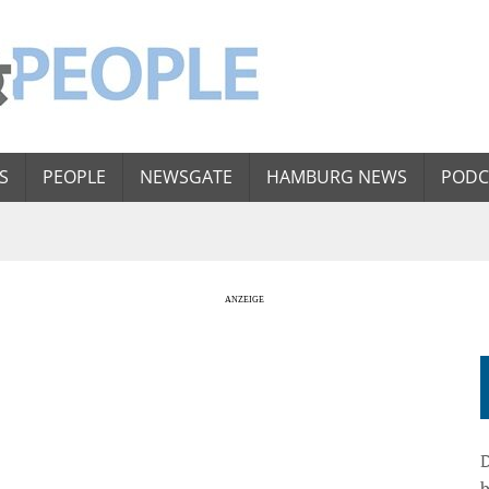
S
PEOPLE
NEWSGATE
HAMBURG NEWS
PODC
D
b