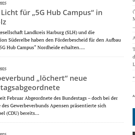
2025
Licht für „5G Hub Campus“ in
(
M
lz
gesellschaft Landkreis Harburg (SLH) und die
A
ion Süderelbe haben den Förderbescheid für den Aufbau
„5G Hub Campus“ Nordheide erhalten….
T
L
2025
everbund „löchert“ neue
tagsabgeordnete
A
 seit Februar Abgeordnete des Bundestags – doch bei der
 des Gewerbeverbunds Apensen präsentierte sich
el (CDU) bereits…
2025