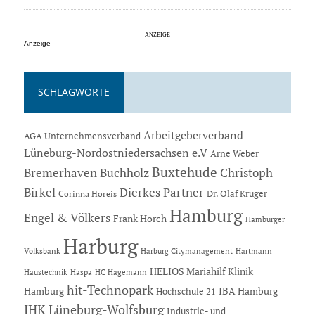
Anzeige
SCHLAGWORTE
Arbeitgeberverband
AGA Unternehmensverband
Lüneburg-Nordostniedersachsen e.V
Arne Weber
Buxtehude
Bremerhaven
Buchholz
Christoph
Dierkes Partner
Birkel
Dr. Olaf Krüger
Corinna Horeis
Hamburg
Engel & Völkers
Frank Horch
Hamburger
Harburg
Hartmann
Volksbank
Harburg Citymanagement
HELIOS Mariahilf Klinik
Haustechnik
Haspa
HC Hagemann
hit-Technopark
Hamburg
IBA Hamburg
Hochschule 21
IHK Lüneburg-Wolfsburg
Industrie- und