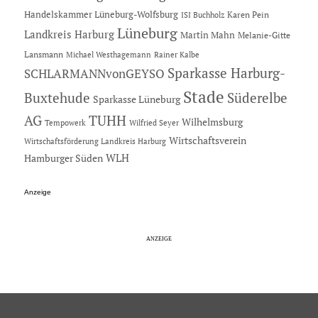
Handelskammer Lüneburg-Wolfsburg
Karen Pein
ISI Buchholz
Lüneburg
Landkreis Harburg
Martin Mahn
Melanie-Gitte
Lansmann
Michael Westhagemann
Rainer Kalbe
Sparkasse Harburg-
SCHLARMANNvonGEYSO
Stade
Buxtehude
Süderelbe
Sparkasse Lüneburg
AG
TUHH
Wilhelmsburg
Tempowerk
Wilfried Seyer
Wirtschaftsverein
Wirtschaftsförderung Landkreis Harburg
Hamburger Süden
WLH
Anzeige