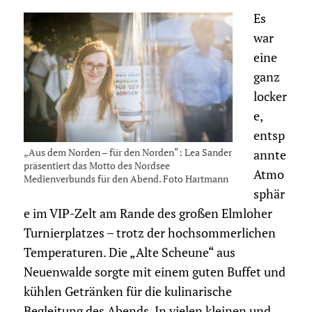
Es
war
eine
ganz
locker
e,
entsp
„Aus dem Norden – für den Norden“: Lea Sander
annte
präsentiert das Motto des Nordsee
Atmo
Medienverbunds für den Abend. Foto Hartmann
sphär
e im VIP-Zelt am Rande des großen Elmloher
Turnierplatzes – trotz der hochsommerlichen
Temperaturen. Die „Alte Scheune“ aus
Neuenwalde sorgte mit einem guten Buffet und
kühlen Getränken für die kulinarische
Begleitung des Abends. In vielen kleinen und