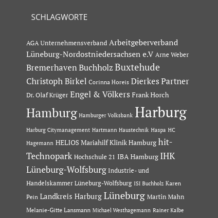
SCHLAGWORTE
Arbeitgeberverband
AGA Unternehmensverband
Lüneburg-Nordostniedersachsen e.V
Arne Weber
Buxtehude
Bremerhaven
Buchholz
Dierkes Partner
Christoph Birkel
Corinna Horeis
Engel & Völkers
Dr. Olaf Krüger
Frank Horch
Harburg
Hamburg
Hamburger Volksbank
Hartmann Haustechnik
Haspa
Harburg Citymanagement
HC
hit-
HELIOS Mariahilf Klinik Hamburg
Hagemann
Technopark
IHK
IBA Hamburg
Hochschule 21
Lüneburg-Wolfsburg
Industrie- und
Handelskammer Lüneburg-Wolfsburg
Karen
ISI Buchholz
Lüneburg
Landkreis Harburg
Martin Mahn
Pein
Melanie-Gitte Lansmann
Michael Westhagemann
Rainer Kalbe