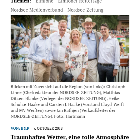
Themen:
Elmlohe
Elmloher Reitertage
Nordsee Medienverbund
Nordsee-Zeitung
Blicken mit Zuversicht auf die Region (von links): Christoph
Linne (Chefredakteur der NORDSEE-ZEITUNG), Matthias
Ditzen-Blanke (Verleger der NORDSEE-ZEITUNG), Heike
Schulze-Haake und Carsten J. Haake (Vorstand Lloyd-Werft
und MV Werften) sowie Jan Rathjen (Verkaufsleiter der
NORDSEE-ZEITUNG). Foto: Hartmann
VON:
B&P
7. OKTOBER 2018
Traumhaftes Wetter, eine tolle Atmosphäre