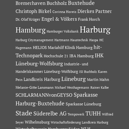
Buxtehude
Bremerhaven
Buchholz
Dierkes Partner
Christoph Birkel
Corinna Horeis
Engel & Völkers
Dr. Olaf Krüger
Frank Horch
Harburg
Hamburg
Hamburger Volksbank
Hartmann Haustechnik
Haspa
Harburg Citymanagement
HC
hit-
HELIOS Mariahilf Klinik Hamburg
Hagemann
Technopark
IHK
IBA Hamburg
Hochschule 21
Lüneburg-Wolfsburg
Industrie- und
Handelskammer Lüneburg-Wolfsburg
Karen
ISI Buchholz
Lüneburg
Landkreis Harburg
Martin Mahn
Pein
Melanie-Gitte Lansmann
Michael Westhagemann
Rainer Kalbe
Sparkasse
SCHLARMANNvonGEYSO
Harburg-Buxtehude
Sparkasse Lüneburg
Stade
Süderelbe AG
TUHH
Tempowerk
Wilfried
Wilhelmsburg
Seyer
Wirtschaftsförderung Landkreis Harburg
Wirtschaftsverein Hamburger Süden
WLH