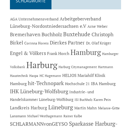
SCHLAGWORTE
Arbeitgeberverband
AGA Unternehmensverband
Lüneburg-Nordostniedersachsen e.V
Arne Weber
Buxtehude
Bremerhaven
Buchholz
Christoph
Dierkes Partner
Birkel
Dr. Olaf Krüger
Corinna Horeis
Hamburg
Engel & Völkers
Frank Horch
Hamburger
Harburg
Hartmann
Volksbank
Harburg Citymanagement
HELIOS Mariahilf Klinik
Haustechnik
Haspa
HC Hagemann
hit-Technopark
Hamburg
IBA Hamburg
Hochschule 21
IHK Lüneburg-Wolfsburg
Industrie- und
Handelskammer Lüneburg-Wolfsburg
Karen Pein
ISI Buchholz
Lüneburg
Landkreis Harburg
Martin Mahn
Melanie-Gitte
Lansmann
Michael Westhagemann
Rainer Kalbe
Sparkasse Harburg-
SCHLARMANNvonGEYSO