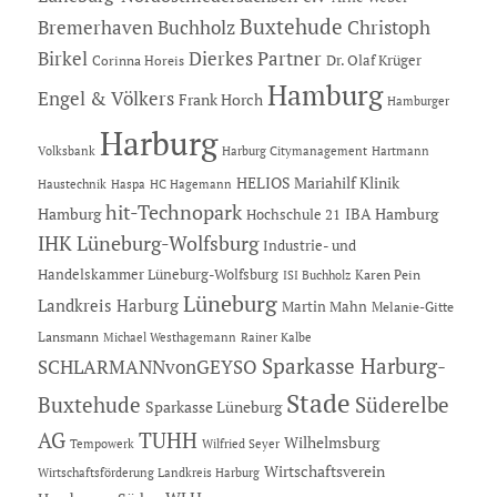
Buxtehude
Bremerhaven
Buchholz
Christoph
Dierkes Partner
Birkel
Dr. Olaf Krüger
Corinna Horeis
Hamburg
Engel & Völkers
Frank Horch
Hamburger
Harburg
Hartmann
Volksbank
Harburg Citymanagement
HELIOS Mariahilf Klinik
Haustechnik
Haspa
HC Hagemann
hit-Technopark
Hamburg
IBA Hamburg
Hochschule 21
IHK Lüneburg-Wolfsburg
Industrie- und
Handelskammer Lüneburg-Wolfsburg
Karen Pein
ISI Buchholz
Lüneburg
Landkreis Harburg
Martin Mahn
Melanie-Gitte
Lansmann
Michael Westhagemann
Rainer Kalbe
Sparkasse Harburg-
SCHLARMANNvonGEYSO
Stade
Buxtehude
Süderelbe
Sparkasse Lüneburg
AG
TUHH
Wilhelmsburg
Tempowerk
Wilfried Seyer
Wirtschaftsverein
Wirtschaftsförderung Landkreis Harburg