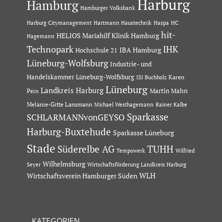
Harburg
Hamburg
Hamburger Volksbank
Hartmann Haustechnik
Haspa
Harburg Citymanagement
HC
hit-
HELIOS Mariahilf Klinik Hamburg
Hagemann
Technopark
IHK
IBA Hamburg
Hochschule 21
Lüneburg-Wolfsburg
Industrie- und
Handelskammer Lüneburg-Wolfsburg
Karen
ISI Buchholz
Lüneburg
Landkreis Harburg
Martin Mahn
Pein
Melanie-Gitte Lansmann
Michael Westhagemann
Rainer Kalbe
Sparkasse
SCHLARMANNvonGEYSO
Harburg-Buxtehude
Sparkasse Lüneburg
Stade
Süderelbe AG
TUHH
Tempowerk
Wilfried
Wilhelmsburg
Seyer
Wirtschaftsförderung Landkreis Harburg
Wirtschaftsverein Hamburger Süden
WLH
KATEGORIEN