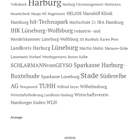
Harburg
Hartmann
Volksbank
Harburg Citymanagement
HELIOS Mariahilf Klinik
Haustechnik
Haspa
HC Hagemann
hit-Technopark
Hamburg
IBA Hamburg
Hochschule 21
IHK Lüneburg-Wolfsburg
Industrie- und
Handelskammer Lüneburg-Wolfsburg
Karen Pein
ISI Buchholz
Lüneburg
Landkreis Harburg
Martin Mahn
Melanie-Gitte
Lansmann
Michael Westhagemann
Rainer Kalbe
Sparkasse Harburg-
SCHLARMANNvonGEYSO
Stade
Buxtehude
Süderelbe
Sparkasse Lüneburg
AG
TUHH
Wilhelmsburg
Tempowerk
Wilfried Seyer
Wirtschaftsverein
Wirtschaftsförderung Landkreis Harburg
Hamburger Süden
WLH
Anzeige