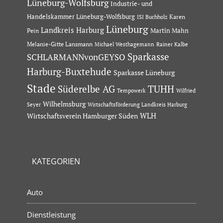
Lüneburg-Wolfsburg
Industrie- und
Handelskammer Lüneburg-Wolfsburg
Karen
ISI Buchholz
Lüneburg
Landkreis Harburg
Martin Mahn
Pein
Melanie-Gitte Lansmann
Michael Westhagemann
Rainer Kalbe
Sparkasse
SCHLARMANNvonGEYSO
Harburg-Buxtehude
Sparkasse Lüneburg
Stade
Süderelbe AG
TUHH
Tempowerk
Wilfried
Wilhelmsburg
Seyer
Wirtschaftsförderung Landkreis Harburg
Wirtschaftsverein Hamburger Süden
WLH
KATEGORIEN
Auto
Dienstleistung