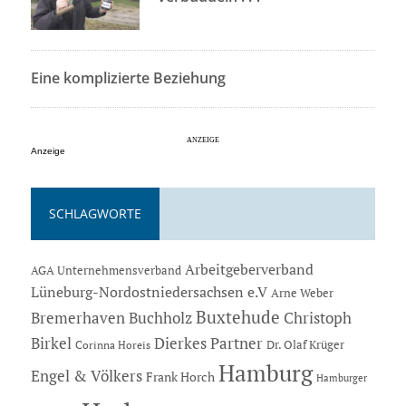
Eine komplizierte Beziehung
Anzeige
SCHLAGWORTE
Arbeitgeberverband
AGA Unternehmensverband
Lüneburg-Nordostniedersachsen e.V
Arne Weber
Buxtehude
Bremerhaven
Buchholz
Christoph
Dierkes Partner
Birkel
Dr. Olaf Krüger
Corinna Horeis
Hamburg
Engel & Völkers
Frank Horch
Hamburger