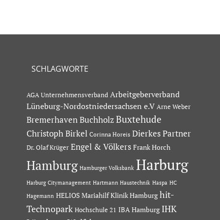
SCHLAGWORTE
Arbeitgeberverband
AGA Unternehmensverband
Lüneburg-Nordostniedersachsen e.V
Arne Weber
Buxtehude
Bremerhaven
Buchholz
Dierkes Partner
Christoph Birkel
Corinna Horeis
Engel & Völkers
Dr. Olaf Krüger
Frank Horch
Harburg
Hamburg
Hamburger Volksbank
Hartmann Haustechnik
Haspa
Harburg Citymanagement
HC
hit-
HELIOS Mariahilf Klinik Hamburg
Hagemann
Technopark
IHK
IBA Hamburg
Hochschule 21