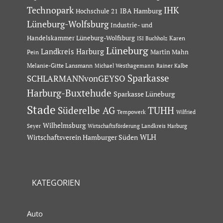
Technopark
IHK
IBA Hamburg
Hochschule 21
Lüneburg-Wolfsburg
Industrie- und
Handelskammer Lüneburg-Wolfsburg
Karen
ISI Buchholz
Lüneburg
Landkreis Harburg
Martin Mahn
Pein
Melanie-Gitte Lansmann
Michael Westhagemann
Rainer Kalbe
Sparkasse
SCHLARMANNvonGEYSO
Harburg-Buxtehude
Sparkasse Lüneburg
Stade
Süderelbe AG
TUHH
Tempowerk
Wilfried
Wilhelmsburg
Seyer
Wirtschaftsförderung Landkreis Harburg
Wirtschaftsverein Hamburger Süden
WLH
KATEGORIEN
Auto