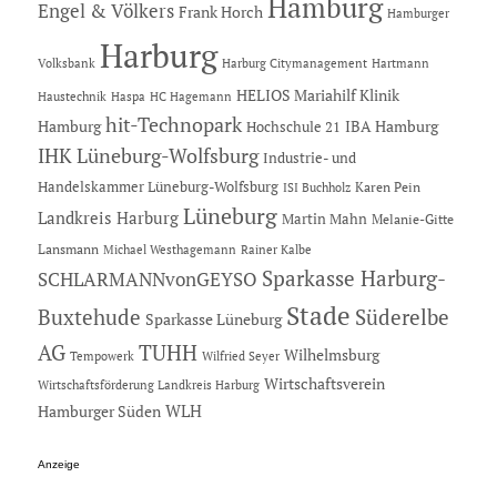
Hamburg
Engel & Völkers
Frank Horch
Hamburger
Harburg
Hartmann
Volksbank
Harburg Citymanagement
HELIOS Mariahilf Klinik
Haustechnik
Haspa
HC Hagemann
hit-Technopark
Hamburg
IBA Hamburg
Hochschule 21
IHK Lüneburg-Wolfsburg
Industrie- und
Handelskammer Lüneburg-Wolfsburg
Karen Pein
ISI Buchholz
Lüneburg
Landkreis Harburg
Martin Mahn
Melanie-Gitte
Lansmann
Michael Westhagemann
Rainer Kalbe
Sparkasse Harburg-
SCHLARMANNvonGEYSO
Stade
Buxtehude
Süderelbe
Sparkasse Lüneburg
AG
TUHH
Wilhelmsburg
Tempowerk
Wilfried Seyer
Wirtschaftsverein
Wirtschaftsförderung Landkreis Harburg
Hamburger Süden
WLH
Anzeige