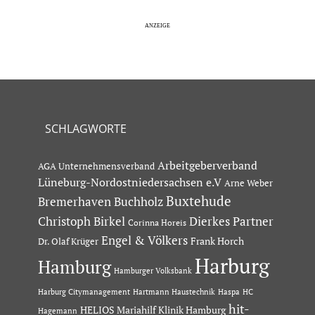
SCHLAGWORTE
Arbeitgeberverband
AGA Unternehmensverband
Lüneburg-Nordostniedersachsen e.V
Arne Weber
Buxtehude
Bremerhaven
Buchholz
Dierkes Partner
Christoph Birkel
Corinna Horeis
Engel & Völkers
Dr. Olaf Krüger
Frank Horch
Harburg
Hamburg
Hamburger Volksbank
Hartmann Haustechnik
Haspa
Harburg Citymanagement
HC
hit-
HELIOS Mariahilf Klinik Hamburg
Hagemann