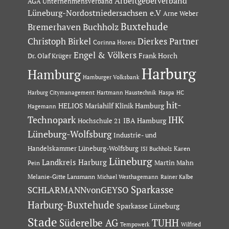
Arbeitgeberverband
AGA Unternehmensverband
Lüneburg-Nordostniedersachsen e.V
Arne Weber
Buxtehude
Bremerhaven
Buchholz
Dierkes Partner
Christoph Birkel
Corinna Horeis
Engel & Völkers
Dr. Olaf Krüger
Frank Horch
Harburg
Hamburg
Hamburger Volksbank
Hartmann Haustechnik
Haspa
Harburg Citymanagement
HC
hit-
HELIOS Mariahilf Klinik Hamburg
Hagemann
Technopark
IHK
IBA Hamburg
Hochschule 21
Lüneburg-Wolfsburg
Industrie- und
Handelskammer Lüneburg-Wolfsburg
Karen
ISI Buchholz
Lüneburg
Landkreis Harburg
Martin Mahn
Pein
Melanie-Gitte Lansmann
Michael Westhagemann
Rainer Kalbe
Sparkasse
SCHLARMANNvonGEYSO
Harburg-Buxtehude
Sparkasse Lüneburg
Stade
Süderelbe AG
TUHH
Tempowerk
Wilfried