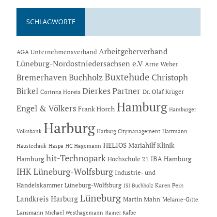
SCHLAGWORTE
Arbeitgeberverband
AGA Unternehmensverband
Lüneburg-Nordostniedersachsen e.V
Arne Weber
Buxtehude
Bremerhaven
Buchholz
Christoph
Dierkes Partner
Birkel
Dr. Olaf Krüger
Corinna Horeis
Hamburg
Engel & Völkers
Frank Horch
Hamburger
Harburg
Hartmann
Volksbank
Harburg Citymanagement
HELIOS Mariahilf Klinik
Haustechnik
Haspa
HC Hagemann
hit-Technopark
Hamburg
IBA Hamburg
Hochschule 21
IHK Lüneburg-Wolfsburg
Industrie- und
Handelskammer Lüneburg-Wolfsburg
Karen Pein
ISI Buchholz
Lüneburg
Landkreis Harburg
Martin Mahn
Melanie-Gitte
Lansmann
Michael Westhagemann
Rainer Kalbe