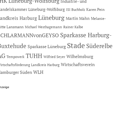
IHK Lüneburg-Wolfsburg
Industrie- und
andelskammer Lüneburg-Wolfsburg
Karen Pein
ISI Buchholz
Lüneburg
andkreis Harburg
Martin Mahn
Melanie-
itte Lansmann
Michael Westhagemann
Rainer Kalbe
Sparkasse Harburg-
SCHLARMANNvonGEYSO
Stade
Buxtehude
Süderelbe
Sparkasse Lüneburg
AG
TUHH
Wilhelmsburg
Tempowerk
Wilfried Seyer
Wirtschaftsverein
irtschaftsförderung Landkreis Harburg
amburger Süden
WLH
nzeige