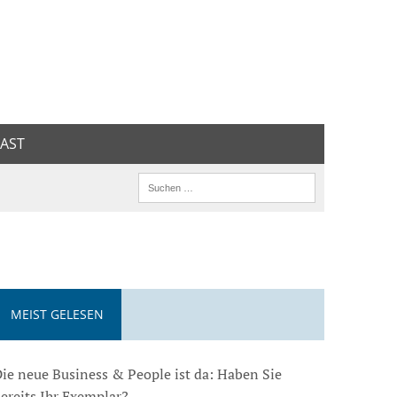
AST
MEIST GELESEN
ie neue Business & People ist da: Haben Sie
ereits Ihr Exemplar?