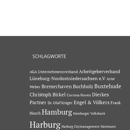
SCHLAGWORTE
Arbeitgeberverband
AGA Unternehmensverband
Lüneburg-Nordostniedersachsen e.V
Arne
Buxtehude
Bremerhaven
Buchholz
Weber
Dierkes
Christoph Birkel
Corinna Horeis
Partner
Engel & Völkers
Dr. Olaf Krüger
Frank
Hamburg
Horch
Hamburger Volksbank
Harburg
Hartmann
Harburg Citymanagement