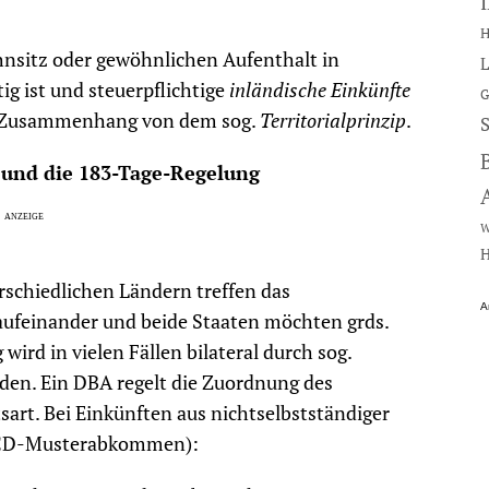
H
ohnsitz oder gewöhnlichen Aufenthalt in
L
ig ist und steuerpflichtige
inländische Einkünfte
G
em Zusammenhang von dem sog.
Territorialprinzip
.
und die 183-Tage-Regelung
W
H
schiedlichen Ländern treffen das
A
aufeinander und beide Staaten möchten grds.
ird in vielen Fällen bilateral durch sog.
n. Ein DBA regelt die Zuordnung des
sart. Bei Einkünften aus nichtselbstständiger
 OECD-Musterabkommen):