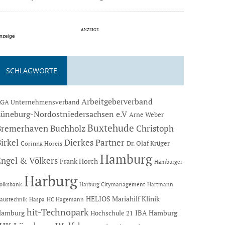
nzeige
SCHLAGWORTE
Arbeitgeberverband
GA Unternehmensverband
Lüneburg-Nordostniedersachsen e.V
Arne Weber
Buxtehude
Bremerhaven
Buchholz
Christoph
Dierkes Partner
irkel
Dr. Olaf Krüger
Corinna Horeis
Hamburg
Engel & Völkers
Frank Horch
Hamburger
Harburg
Hartmann
olksbank
Harburg Citymanagement
HELIOS Mariahilf Klinik
austechnik
Haspa
HC Hagemann
hit-Technopark
Hamburg
IBA Hamburg
Hochschule 21