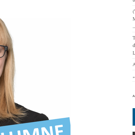
(
M
T
L
A
A