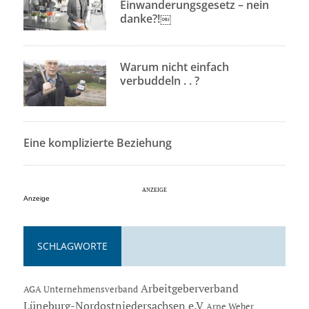
Einwanderungsgesetz – nein
danke?!￼
Warum nicht einfach
verbuddeln . . ?
Eine komplizierte Beziehung
Anzeige
SCHLAGWORTE
Arbeitgeberverband
AGA Unternehmensverband
Lüneburg-Nordostniedersachsen e.V
Arne Weber