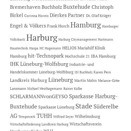
Buxtehude
Bremerhaven
Buchholz
Christoph
Dierkes Partner
Birkel
Dr. Olaf Krüger
Corinna Horeis
Hamburg
Engel & Völkers
Frank Horch
Hamburger
Harburg
Hartmann
Volksbank
Harburg Citymanagement
HELIOS Mariahilf Klinik
Haustechnik
Haspa
HC Hagemann
hit-Technopark
Hamburg
IBA Hamburg
Hochschule 21
IHK Lüneburg-Wolfsburg
Industrie- und
Handelskammer Lüneburg-Wolfsburg
Karen Pein
ISI Buchholz
Lüneburg
Landkreis Harburg
Martin Mahn
Melanie-Gitte
Lansmann
Michael Westhagemann
Rainer Kalbe
Sparkasse Harburg-
SCHLARMANNvonGEYSO
Stade
Buxtehude
Süderelbe
Sparkasse Lüneburg
AG
TUHH
Wilhelmsburg
Tempowerk
Wilfried Seyer
Wirtschaftsverein
Wirtschaftsförderung Landkreis Harburg