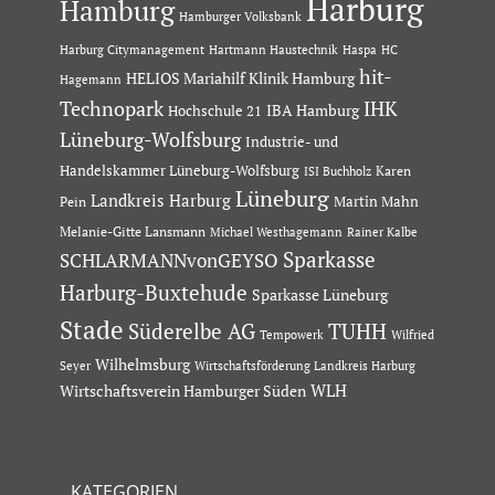
Harburg
Hamburg
Hamburger Volksbank
Hartmann Haustechnik
Haspa
Harburg Citymanagement
HC
hit-
HELIOS Mariahilf Klinik Hamburg
Hagemann
Technopark
IHK
IBA Hamburg
Hochschule 21
Lüneburg-Wolfsburg
Industrie- und
Handelskammer Lüneburg-Wolfsburg
Karen
ISI Buchholz
Lüneburg
Landkreis Harburg
Martin Mahn
Pein
Melanie-Gitte Lansmann
Michael Westhagemann
Rainer Kalbe
Sparkasse
SCHLARMANNvonGEYSO
Harburg-Buxtehude
Sparkasse Lüneburg
Stade
Süderelbe AG
TUHH
Tempowerk
Wilfried
Wilhelmsburg
Seyer
Wirtschaftsförderung Landkreis Harburg
Wirtschaftsverein Hamburger Süden
WLH
KATEGORIEN