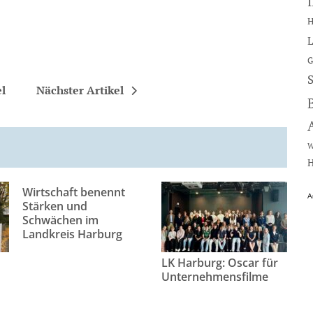
H
L
G
el
Nächster Artikel
W
H
Wirtschaft benennt
A
Stärken und
Schwächen im
Landkreis Harburg
LK Harburg: Oscar für
Unternehmensfilme