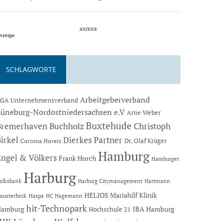
nzeige
SCHLAGWORTE
Arbeitgeberverband
GA Unternehmensverband
Lüneburg-Nordostniedersachsen e.V
Arne Weber
Buxtehude
Bremerhaven
Buchholz
Christoph
Dierkes Partner
irkel
Dr. Olaf Krüger
Corinna Horeis
Hamburg
Engel & Völkers
Frank Horch
Hamburger
Harburg
Hartmann
olksbank
Harburg Citymanagement
HELIOS Mariahilf Klinik
austechnik
Haspa
HC Hagemann
hit-Technopark
Hamburg
IBA Hamburg
Hochschule 21