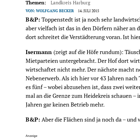
Themen:
Landkreis Harburg
VON:
WOLFGANG BECKER
14. JULI 2015
B&P:
Toppenstedt ist ja noch sehr landwirtscha
aber vielfach ist das in den Dörfern näher an
dort schreitet die Verstädterung voran. Ist hi
Isermann
(zeigt auf die Höfe rundum): Täusc
Mietparteien untergebracht. Der Hof dort wirt
wirtschaftet nicht mehr. Der nächste macht no
Nebenerwerb. Als ich hier vor 43 Jahren nach 
es fünf – wobei abzusehen ist, dass zwei weit
mal an die Grenze zum Heidekreis schauen – in
Jahren gar keinen Betrieb mehr.
B&P:
Aber die Flächen sind ja noch da – und
Anzeige