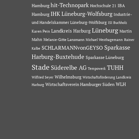
hit-Technopark
Hamburg
IBA
Hochschule 21
IHK Lüneburg-Wolfsburg
Hamburg
Industrie-
und Handelskammer Lüneburg-Wolfsburg
ISI Buchholz
Lüneburg
Landkreis Harburg
Martin
Karen Pein
Mahn
Melanie-Gitte Lansmann
Michael Westhagemann
Rainer
Sparkasse
SCHLARMANNvonGEYSO
Kalbe
Harburg-Buxtehude
Sparkasse Lüneburg
Stade
Süderelbe AG
TUHH
Tempowerk
Wilhelmsburg
Wilfried Seyer
Wirtschaftsförderung Landkreis
Wirtschaftsverein Hamburger Süden
WLH
Harburg