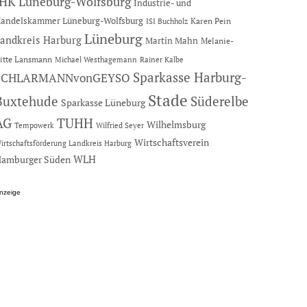
IHK Lüneburg-Wolfsburg
Industrie- und
andelskammer Lüneburg-Wolfsburg
Karen Pein
ISI Buchholz
Lüneburg
andkreis Harburg
Martin Mahn
Melanie-
itte Lansmann
Michael Westhagemann
Rainer Kalbe
Sparkasse Harburg-
SCHLARMANNvonGEYSO
Stade
Buxtehude
Süderelbe
Sparkasse Lüneburg
AG
TUHH
Wilhelmsburg
Tempowerk
Wilfried Seyer
Wirtschaftsverein
irtschaftsförderung Landkreis Harburg
amburger Süden
WLH
nzeige