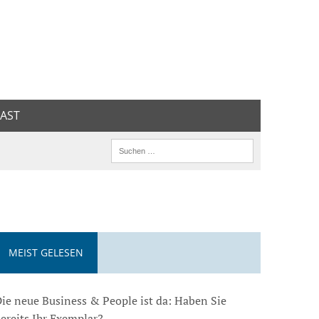
AST
MEIST GELESEN
ie neue Business & People ist da: Haben Sie
ereits Ihr Exemplar?