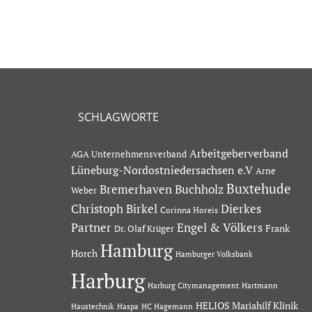
SCHLAGWORTE
Arbeitgeberverband
AGA Unternehmensverband
Lüneburg-Nordostniedersachsen e.V
Arne
Buxtehude
Bremerhaven
Buchholz
Weber
Dierkes
Christoph Birkel
Corinna Horeis
Partner
Engel & Völkers
Dr. Olaf Krüger
Frank
Hamburg
Horch
Hamburger Volksbank
Harburg
Hartmann
Harburg Citymanagement
HELIOS Mariahilf Klinik
Haustechnik
Haspa
HC Hagemann