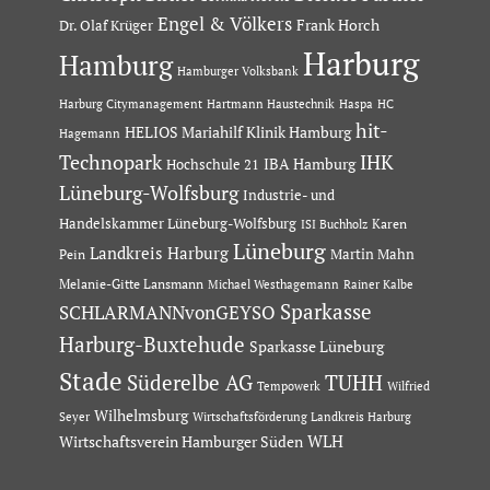
Engel & Völkers
Dr. Olaf Krüger
Frank Horch
Harburg
Hamburg
Hamburger Volksbank
Hartmann Haustechnik
Haspa
Harburg Citymanagement
HC
hit-
HELIOS Mariahilf Klinik Hamburg
Hagemann
Technopark
IHK
IBA Hamburg
Hochschule 21
Lüneburg-Wolfsburg
Industrie- und
Handelskammer Lüneburg-Wolfsburg
Karen
ISI Buchholz
Lüneburg
Landkreis Harburg
Martin Mahn
Pein
Melanie-Gitte Lansmann
Michael Westhagemann
Rainer Kalbe
Sparkasse
SCHLARMANNvonGEYSO
Harburg-Buxtehude
Sparkasse Lüneburg
Stade
Süderelbe AG
TUHH
Tempowerk
Wilfried
Wilhelmsburg
Seyer
Wirtschaftsförderung Landkreis Harburg
Wirtschaftsverein Hamburger Süden
WLH