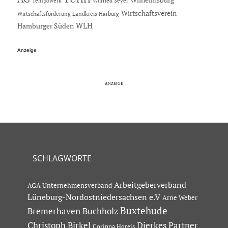
Tempowerk
Wilfried Seyer
Wirtschaftsverein
Wirtschaftsförderung Landkreis Harburg
Hamburger Süden
WLH
Anzeige
SCHLAGWORTE
Arbeitgeberverband
AGA Unternehmensverband
Lüneburg-Nordostniedersachsen e.V
Arne Weber
Buxtehude
Bremerhaven
Buchholz
Dierkes Partner
Christoph Birkel
Corinna Horeis