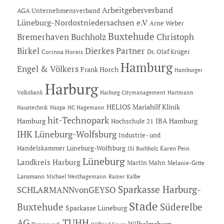
Arbeitgeberverband
AGA Unternehmensverband
Lüneburg-Nordostniedersachsen e.V
Arne Weber
Buxtehude
Bremerhaven
Buchholz
Christoph
Dierkes Partner
Birkel
Dr. Olaf Krüger
Corinna Horeis
Hamburg
Engel & Völkers
Frank Horch
Hamburger
Harburg
Hartmann
Volksbank
Harburg Citymanagement
HELIOS Mariahilf Klinik
Haustechnik
Haspa
HC Hagemann
hit-Technopark
Hamburg
IBA Hamburg
Hochschule 21
IHK Lüneburg-Wolfsburg
Industrie- und
Handelskammer Lüneburg-Wolfsburg
Karen Pein
ISI Buchholz
Lüneburg
Landkreis Harburg
Martin Mahn
Melanie-Gitte
Lansmann
Michael Westhagemann
Rainer Kalbe
Sparkasse Harburg-
SCHLARMANNvonGEYSO
Stade
Buxtehude
Süderelbe
Sparkasse Lüneburg
AG
TUHH
Wilhelmsburg