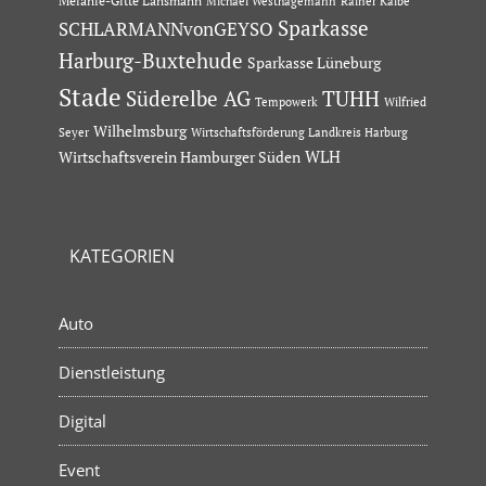
Melanie-Gitte Lansmann
Michael Westhagemann
Rainer Kalbe
Sparkasse
SCHLARMANNvonGEYSO
Harburg-Buxtehude
Sparkasse Lüneburg
Stade
Süderelbe AG
TUHH
Tempowerk
Wilfried
Wilhelmsburg
Seyer
Wirtschaftsförderung Landkreis Harburg
Wirtschaftsverein Hamburger Süden
WLH
KATEGORIEN
Auto
Dienstleistung
Digital
Event