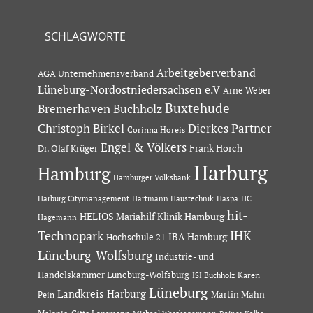
SCHLAGWORTE
Arbeitgeberverband
AGA Unternehmensverband
Lüneburg-Nordostniedersachsen e.V
Arne Weber
Buxtehude
Bremerhaven
Buchholz
Dierkes Partner
Christoph Birkel
Corinna Horeis
Engel & Völkers
Dr. Olaf Krüger
Frank Horch
Harburg
Hamburg
Hamburger Volksbank
Hartmann Haustechnik
Haspa
Harburg Citymanagement
HC
hit-
HELIOS Mariahilf Klinik Hamburg
Hagemann
Technopark
IHK
IBA Hamburg
Hochschule 21
Lüneburg-Wolfsburg
Industrie- und
Handelskammer Lüneburg-Wolfsburg
Karen
ISI Buchholz
Lüneburg
Landkreis Harburg
Martin Mahn
Pein