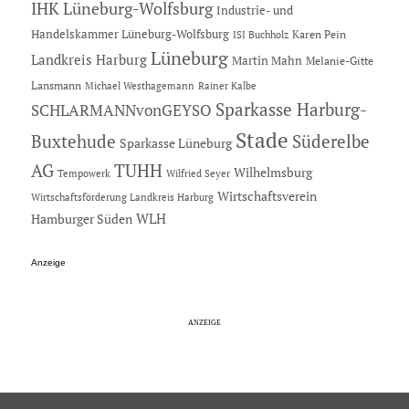
IHK Lüneburg-Wolfsburg
Industrie- und
Handelskammer Lüneburg-Wolfsburg
Karen Pein
ISI Buchholz
Lüneburg
Landkreis Harburg
Martin Mahn
Melanie-Gitte
Lansmann
Michael Westhagemann
Rainer Kalbe
Sparkasse Harburg-
SCHLARMANNvonGEYSO
Stade
Buxtehude
Süderelbe
Sparkasse Lüneburg
AG
TUHH
Wilhelmsburg
Tempowerk
Wilfried Seyer
Wirtschaftsverein
Wirtschaftsförderung Landkreis Harburg
Hamburger Süden
WLH
Anzeige