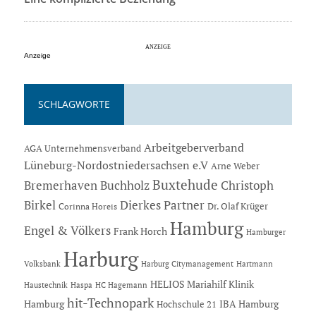
Anzeige
SCHLAGWORTE
Arbeitgeberverband
AGA Unternehmensverband
Lüneburg-Nordostniedersachsen e.V
Arne Weber
Buxtehude
Bremerhaven
Buchholz
Christoph
Dierkes Partner
Birkel
Dr. Olaf Krüger
Corinna Horeis
Hamburg
Engel & Völkers
Frank Horch
Hamburger
Harburg
Hartmann
Volksbank
Harburg Citymanagement
HELIOS Mariahilf Klinik
Haustechnik
Haspa
HC Hagemann
hit-Technopark
Hamburg
IBA Hamburg
Hochschule 21