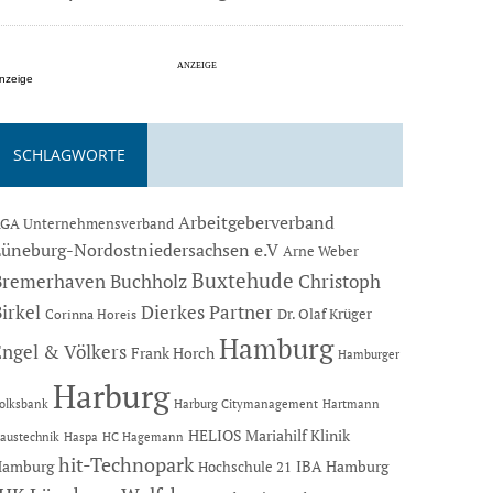
nzeige
SCHLAGWORTE
Arbeitgeberverband
GA Unternehmensverband
Lüneburg-Nordostniedersachsen e.V
Arne Weber
Buxtehude
Bremerhaven
Buchholz
Christoph
Dierkes Partner
irkel
Dr. Olaf Krüger
Corinna Horeis
Hamburg
Engel & Völkers
Frank Horch
Hamburger
Harburg
Hartmann
olksbank
Harburg Citymanagement
HELIOS Mariahilf Klinik
austechnik
Haspa
HC Hagemann
hit-Technopark
Hamburg
IBA Hamburg
Hochschule 21