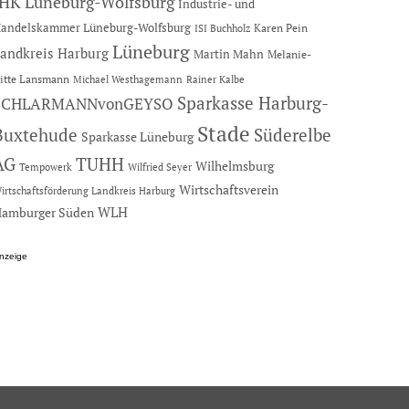
IHK Lüneburg-Wolfsburg
Industrie- und
andelskammer Lüneburg-Wolfsburg
Karen Pein
ISI Buchholz
Lüneburg
andkreis Harburg
Martin Mahn
Melanie-
itte Lansmann
Michael Westhagemann
Rainer Kalbe
Sparkasse Harburg-
SCHLARMANNvonGEYSO
Stade
Buxtehude
Süderelbe
Sparkasse Lüneburg
AG
TUHH
Wilhelmsburg
Tempowerk
Wilfried Seyer
Wirtschaftsverein
irtschaftsförderung Landkreis Harburg
amburger Süden
WLH
nzeige