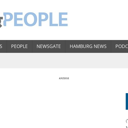
S
PEOPLE
NEWSGATE
HAMBURG NEWS
PODC
(
M