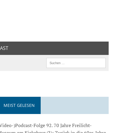
AST
MEIST GELESEN
Video-)Podcast-Folge 92. 70 Jahre Freilicht-
useum am Kiekeberg (3): Zurück in die 60er-Jahre