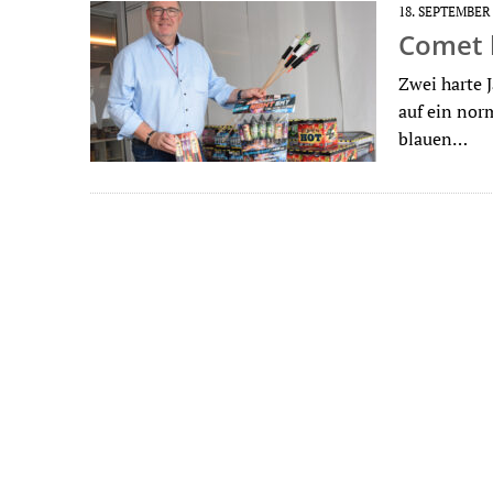
18. SEPTEMBER
Comet 
Zwei harte 
auf ein nor
blauen…