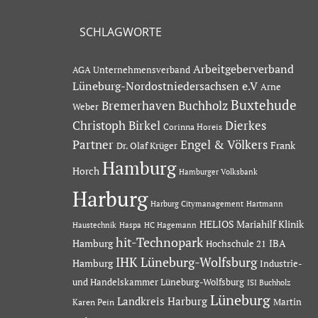
SCHLAGWORTE
Arbeitgeberverband
AGA Unternehmensverband
Lüneburg-Nordostniedersachsen e.V
Arne
Buxtehude
Bremerhaven
Buchholz
Weber
Dierkes
Christoph Birkel
Corinna Horeis
Partner
Engel & Völkers
Dr. Olaf Krüger
Frank
Hamburg
Horch
Hamburger Volksbank
Harburg
Hartmann
Harburg Citymanagement
HELIOS Mariahilf Klinik
Haustechnik
Haspa
HC Hagemann
hit-Technopark
Hamburg
IBA
Hochschule 21
IHK Lüneburg-Wolfsburg
Hamburg
Industrie-
und Handelskammer Lüneburg-Wolfsburg
ISI Buchholz
Lüneburg
Landkreis Harburg
Martin
Karen Pein