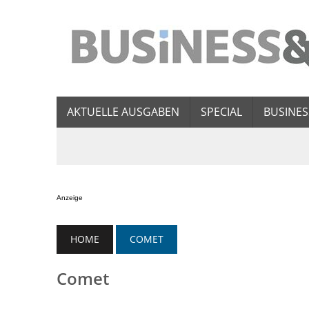
AKTUELLE AUSGABEN
SPECIAL
BUSINES
Anzeige
HOME
COMET
Comet