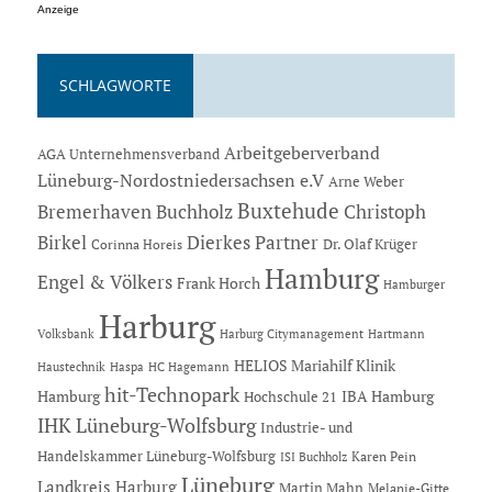
Anzeige
SCHLAGWORTE
Arbeitgeberverband
AGA Unternehmensverband
Lüneburg-Nordostniedersachsen e.V
Arne Weber
Buxtehude
Bremerhaven
Buchholz
Christoph
Dierkes Partner
Birkel
Dr. Olaf Krüger
Corinna Horeis
Hamburg
Engel & Völkers
Frank Horch
Hamburger
Harburg
Hartmann
Volksbank
Harburg Citymanagement
HELIOS Mariahilf Klinik
Haustechnik
Haspa
HC Hagemann
hit-Technopark
Hamburg
IBA Hamburg
Hochschule 21
IHK Lüneburg-Wolfsburg
Industrie- und
Handelskammer Lüneburg-Wolfsburg
Karen Pein
ISI Buchholz
Lüneburg
Landkreis Harburg
Martin Mahn
Melanie-Gitte