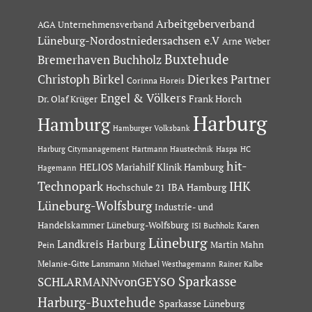
Arbeitgeberverband
AGA Unternehmensverband
Lüneburg-Nordostniedersachsen e.V
Arne Weber
Buxtehude
Bremerhaven
Buchholz
Dierkes Partner
Christoph Birkel
Corinna Horeis
Engel & Völkers
Dr. Olaf Krüger
Frank Horch
Harburg
Hamburg
Hamburger Volksbank
Hartmann Haustechnik
Haspa
Harburg Citymanagement
HC
hit-
HELIOS Mariahilf Klinik Hamburg
Hagemann
Technopark
IHK
IBA Hamburg
Hochschule 21
Lüneburg-Wolfsburg
Industrie- und
Handelskammer Lüneburg-Wolfsburg
Karen
ISI Buchholz
Lüneburg
Landkreis Harburg
Martin Mahn
Pein
Melanie-Gitte Lansmann
Michael Westhagemann
Rainer Kalbe
Sparkasse
SCHLARMANNvonGEYSO
Harburg-Buxtehude
Sparkasse Lüneburg