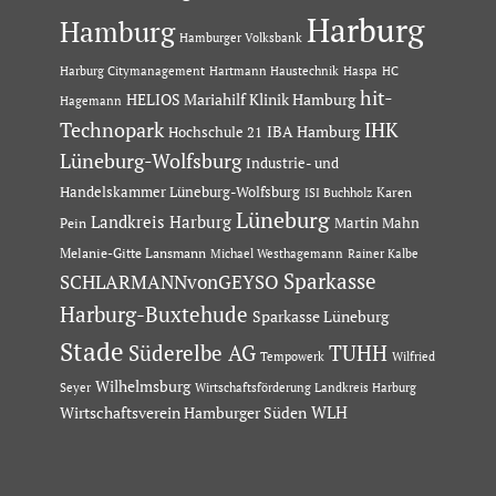
Harburg
Hamburg
Hamburger Volksbank
Hartmann Haustechnik
Haspa
Harburg Citymanagement
HC
hit-
HELIOS Mariahilf Klinik Hamburg
Hagemann
Technopark
IHK
IBA Hamburg
Hochschule 21
Lüneburg-Wolfsburg
Industrie- und
Handelskammer Lüneburg-Wolfsburg
Karen
ISI Buchholz
Lüneburg
Landkreis Harburg
Martin Mahn
Pein
Melanie-Gitte Lansmann
Michael Westhagemann
Rainer Kalbe
Sparkasse
SCHLARMANNvonGEYSO
Harburg-Buxtehude
Sparkasse Lüneburg
Stade
Süderelbe AG
TUHH
Tempowerk
Wilfried
Wilhelmsburg
Seyer
Wirtschaftsförderung Landkreis Harburg
Wirtschaftsverein Hamburger Süden
WLH