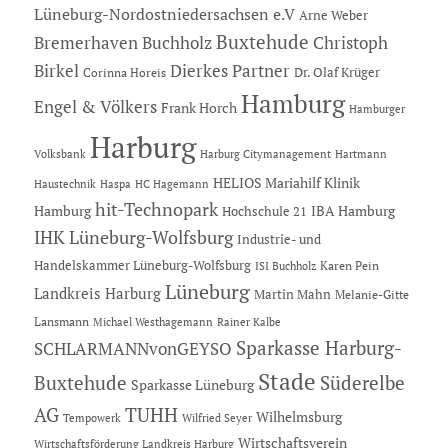
Lüneburg-Nordostniedersachsen e.V
Arne Weber
Buxtehude
Bremerhaven
Buchholz
Christoph
Dierkes Partner
Birkel
Dr. Olaf Krüger
Corinna Horeis
Hamburg
Engel & Völkers
Frank Horch
Hamburger
Harburg
Hartmann
Volksbank
Harburg Citymanagement
HELIOS Mariahilf Klinik
Haustechnik
Haspa
HC Hagemann
hit-Technopark
Hamburg
IBA Hamburg
Hochschule 21
IHK Lüneburg-Wolfsburg
Industrie- und
Handelskammer Lüneburg-Wolfsburg
Karen Pein
ISI Buchholz
Lüneburg
Landkreis Harburg
Martin Mahn
Melanie-Gitte
Lansmann
Michael Westhagemann
Rainer Kalbe
Sparkasse Harburg-
SCHLARMANNvonGEYSO
Stade
Buxtehude
Süderelbe
Sparkasse Lüneburg
AG
TUHH
Wilhelmsburg
Tempowerk
Wilfried Seyer
Wirtschaftsverein
Wirtschaftsförderung Landkreis Harburg