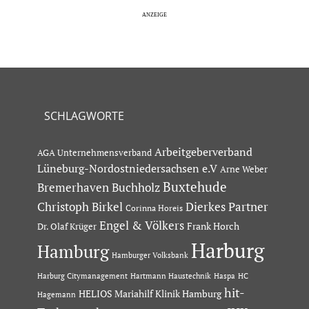
SCHLAGWORTE
Arbeitgeberverband
AGA Unternehmensverband
Lüneburg-Nordostniedersachsen e.V
Arne Weber
Buxtehude
Bremerhaven
Buchholz
Dierkes Partner
Christoph Birkel
Corinna Horeis
Engel & Völkers
Dr. Olaf Krüger
Frank Horch
Harburg
Hamburg
Hamburger Volksbank
Hartmann Haustechnik
Haspa
Harburg Citymanagement
HC
hit-
HELIOS Mariahilf Klinik Hamburg
Hagemann