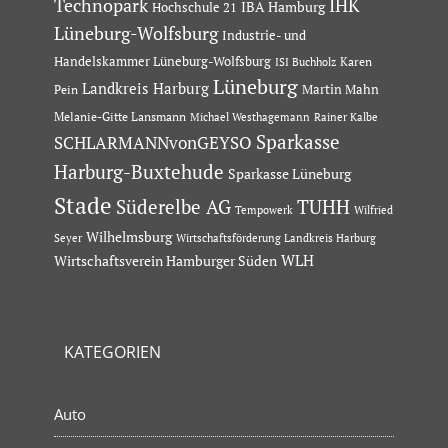
Technopark
IHK
IBA Hamburg
Hochschule 21
Lüneburg-Wolfsburg
Industrie- und
Handelskammer Lüneburg-Wolfsburg
Karen
ISI Buchholz
Lüneburg
Landkreis Harburg
Martin Mahn
Pein
Melanie-Gitte Lansmann
Michael Westhagemann
Rainer Kalbe
Sparkasse
SCHLARMANNvonGEYSO
Harburg-Buxtehude
Sparkasse Lüneburg
Stade
Süderelbe AG
TUHH
Tempowerk
Wilfried
Wilhelmsburg
Seyer
Wirtschaftsförderung Landkreis Harburg
Wirtschaftsverein Hamburger Süden
WLH
KATEGORIEN
Auto