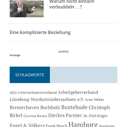
Warum nicht einfach
verbuddeln . . ?
Eine komplizierte Beziehung
Anzeige
SCHLAGWORTE
Arbeitgeberverband
AGA Unternehmensverband
Lüneburg-Nordostniedersachsen e.V
Arne Weber
Buxtehude
Bremerhaven
Buchholz
Christoph
Dierkes Partner
Birkel
Dr. Olaf Krüger
Corinna Horeis
Hamburg
Engel & Völkers
Frank Horch
Hamburger