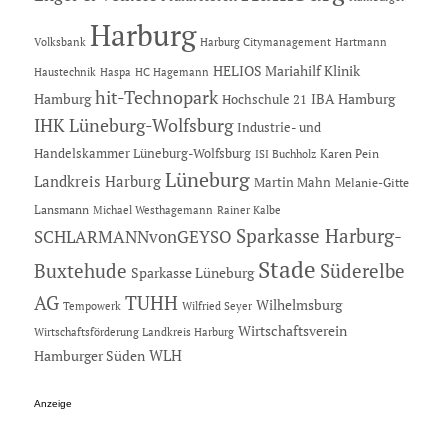
Harburg
Hartmann
Volksbank
Harburg Citymanagement
HELIOS Mariahilf Klinik
Haustechnik
Haspa
HC Hagemann
hit-Technopark
Hamburg
IBA Hamburg
Hochschule 21
IHK Lüneburg-Wolfsburg
Industrie- und
Handelskammer Lüneburg-Wolfsburg
Karen Pein
ISI Buchholz
Lüneburg
Landkreis Harburg
Martin Mahn
Melanie-Gitte
Lansmann
Michael Westhagemann
Rainer Kalbe
Sparkasse Harburg-
SCHLARMANNvonGEYSO
Stade
Buxtehude
Süderelbe
Sparkasse Lüneburg
AG
TUHH
Wilhelmsburg
Tempowerk
Wilfried Seyer
Wirtschaftsverein
Wirtschaftsförderung Landkreis Harburg
Hamburger Süden
WLH
Anzeige