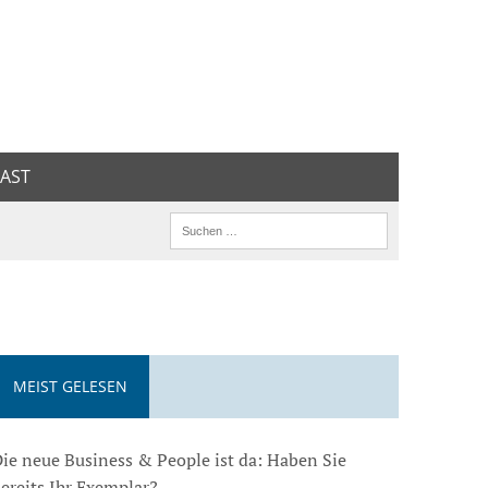
AST
MEIST GELESEN
ie neue Business & People ist da: Haben Sie
ereits Ihr Exemplar?