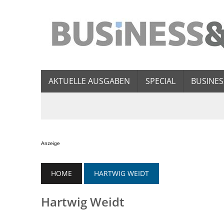
AKTUELLE AUSGABEN
SPECIAL
BUSINES
Anzeige
HOME
HARTWIG WEIDT
Hartwig Weidt