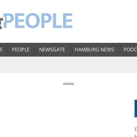
S
PEOPLE
NEWSGATE
HAMBURG NEWS
PODC
D
b