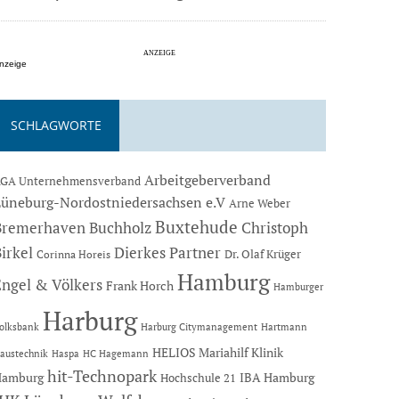
nzeige
SCHLAGWORTE
Arbeitgeberverband
GA Unternehmensverband
Lüneburg-Nordostniedersachsen e.V
Arne Weber
Buxtehude
Bremerhaven
Buchholz
Christoph
Dierkes Partner
irkel
Dr. Olaf Krüger
Corinna Horeis
Hamburg
Engel & Völkers
Frank Horch
Hamburger
Harburg
Hartmann
olksbank
Harburg Citymanagement
HELIOS Mariahilf Klinik
austechnik
Haspa
HC Hagemann
hit-Technopark
Hamburg
IBA Hamburg
Hochschule 21