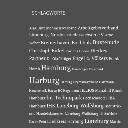
SCHLAGWORTE
Arbeitgeberverband
AGA Unternehmensverband
Lüneburg-Nordostniedersachsen e.V
Arne
Buxtehude
Bremerhaven
Buchholz
Weber
Dierkes
Christoph Birkel
Corinna Horeis
Partner
Engel & Völkers
Dr. Olaf Krüger
Frank
Hamburg
Horch
Hamburger Volksbank
Harburg
Hartmann
Harburg Citymanagement
HELIOS Mariahilf Klinik
Haustechnik
Haspa
HC Hagemann
hit-Technopark
Hamburg
IBA
Hochschule 21
IHK Lüneburg-Wolfsburg
Hamburg
Industrie-
und Handelskammer Lüneburg-Wolfsburg
ISI Buchholz
Lüneburg
Landkreis Harburg
Martin
Karen Pein