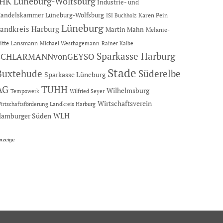
IHK Lüneburg-Wolfsburg
Industrie- und
andelskammer Lüneburg-Wolfsburg
Karen Pein
ISI Buchholz
Lüneburg
andkreis Harburg
Martin Mahn
Melanie-
itte Lansmann
Michael Westhagemann
Rainer Kalbe
Sparkasse Harburg-
SCHLARMANNvonGEYSO
Stade
Buxtehude
Süderelbe
Sparkasse Lüneburg
AG
TUHH
Wilhelmsburg
Tempowerk
Wilfried Seyer
Wirtschaftsverein
irtschaftsförderung Landkreis Harburg
amburger Süden
WLH
nzeige