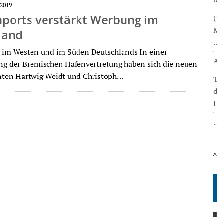
2019
ports verstärkt Werbung im
(
M
land
 im Westen und im Süden Deutschlands In einer
A
ng der Bremischen Hafenvertretung haben sich die neuen
nten Hartwig Weidt und Christoph…
T
L
A