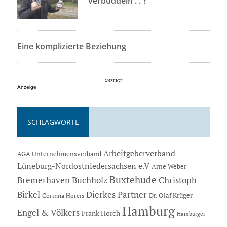
verbuddeln . . ?
Eine komplizierte Beziehung
Anzeige
SCHLAGWORTE
Arbeitgeberverband
AGA Unternehmensverband
Lüneburg-Nordostniedersachsen e.V
Arne Weber
Buxtehude
Bremerhaven
Buchholz
Christoph
Dierkes Partner
Birkel
Dr. Olaf Krüger
Corinna Horeis
Hamburg
Engel & Völkers
Frank Horch
Hamburger