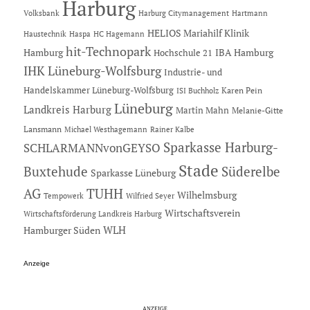
Harburg
Hartmann
Volksbank
Harburg Citymanagement
HELIOS Mariahilf Klinik
Haustechnik
Haspa
HC Hagemann
hit-Technopark
Hamburg
IBA Hamburg
Hochschule 21
IHK Lüneburg-Wolfsburg
Industrie- und
Handelskammer Lüneburg-Wolfsburg
Karen Pein
ISI Buchholz
Lüneburg
Landkreis Harburg
Martin Mahn
Melanie-Gitte
Lansmann
Michael Westhagemann
Rainer Kalbe
Sparkasse Harburg-
SCHLARMANNvonGEYSO
Stade
Buxtehude
Süderelbe
Sparkasse Lüneburg
AG
TUHH
Wilhelmsburg
Tempowerk
Wilfried Seyer
Wirtschaftsverein
Wirtschaftsförderung Landkreis Harburg
Hamburger Süden
WLH
Anzeige