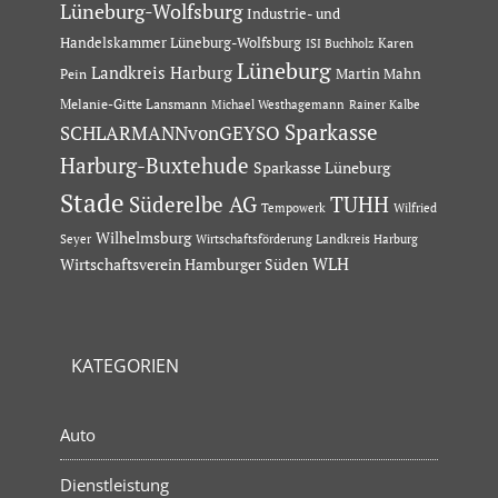
Lüneburg-Wolfsburg
Industrie- und
Handelskammer Lüneburg-Wolfsburg
Karen
ISI Buchholz
Lüneburg
Landkreis Harburg
Martin Mahn
Pein
Melanie-Gitte Lansmann
Michael Westhagemann
Rainer Kalbe
Sparkasse
SCHLARMANNvonGEYSO
Harburg-Buxtehude
Sparkasse Lüneburg
Stade
Süderelbe AG
TUHH
Tempowerk
Wilfried
Wilhelmsburg
Seyer
Wirtschaftsförderung Landkreis Harburg
Wirtschaftsverein Hamburger Süden
WLH
KATEGORIEN
Auto
Dienstleistung