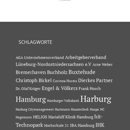
SCHLAGWORTE
Arbeitgeberverband
AGA Unternehmensverband
Lüneburg-Nordostniedersachsen e.V
Arne Weber
Buxtehude
Bremerhaven
Buchholz
Dierkes Partner
Christoph Birkel
Corinna Horeis
Engel & Völkers
Dr. Olaf Krüger
Frank Horch
Harburg
Hamburg
Hamburger Volksbank
Hartmann Haustechnik
Haspa
Harburg Citymanagement
HC
hit-
HELIOS Mariahilf Klinik Hamburg
Hagemann
Technopark
IHK
IBA Hamburg
Hochschule 21