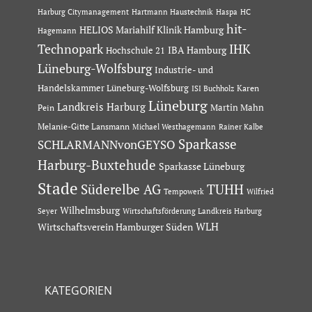
Hartmann Haustechnik
Haspa
Harburg Citymanagement
HC
hit-
HELIOS Mariahilf Klinik Hamburg
Hagemann
Technopark
IHK
IBA Hamburg
Hochschule 21
Lüneburg-Wolfsburg
Industrie- und
Handelskammer Lüneburg-Wolfsburg
Karen
ISI Buchholz
Lüneburg
Landkreis Harburg
Martin Mahn
Pein
Melanie-Gitte Lansmann
Michael Westhagemann
Rainer Kalbe
Sparkasse
SCHLARMANNvonGEYSO
Harburg-Buxtehude
Sparkasse Lüneburg
Stade
Süderelbe AG
TUHH
Tempowerk
Wilfried
Wilhelmsburg
Seyer
Wirtschaftsförderung Landkreis Harburg
Wirtschaftsverein Hamburger Süden
WLH
KATEGORIEN