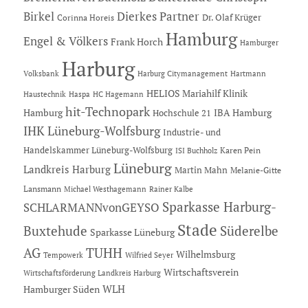
Dierkes Partner
Birkel
Dr. Olaf Krüger
Corinna Horeis
Hamburg
Engel & Völkers
Frank Horch
Hamburger
Harburg
Hartmann
Volksbank
Harburg Citymanagement
HELIOS Mariahilf Klinik
Haustechnik
Haspa
HC Hagemann
hit-Technopark
Hamburg
IBA Hamburg
Hochschule 21
IHK Lüneburg-Wolfsburg
Industrie- und
Handelskammer Lüneburg-Wolfsburg
Karen Pein
ISI Buchholz
Lüneburg
Landkreis Harburg
Martin Mahn
Melanie-Gitte
Lansmann
Michael Westhagemann
Rainer Kalbe
Sparkasse Harburg-
SCHLARMANNvonGEYSO
Stade
Buxtehude
Süderelbe
Sparkasse Lüneburg
AG
TUHH
Wilhelmsburg
Tempowerk
Wilfried Seyer
Wirtschaftsverein
Wirtschaftsförderung Landkreis Harburg
Hamburger Süden
WLH