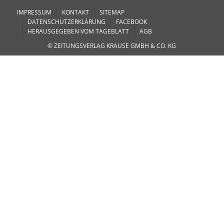
IMPRESSUM
KONTAKT
SITEMAP
DATENSCHUTZERKLÄRUNG
FACEBOOK
HERAUSGEGEBEN VOM TAGEBLATT
AGB
© ZEITUNGSVERLAG KRAUSE GMBH & CO. KG