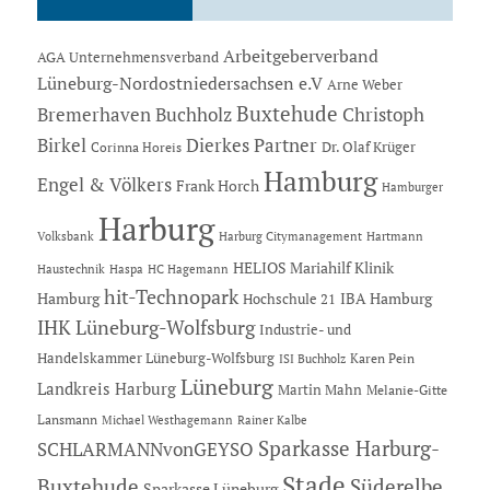
Arbeitgeberverband
AGA Unternehmensverband
Lüneburg-Nordostniedersachsen e.V
Arne Weber
Buxtehude
Bremerhaven
Buchholz
Christoph
Dierkes Partner
Birkel
Dr. Olaf Krüger
Corinna Horeis
Hamburg
Engel & Völkers
Frank Horch
Hamburger
Harburg
Hartmann
Volksbank
Harburg Citymanagement
HELIOS Mariahilf Klinik
Haustechnik
Haspa
HC Hagemann
hit-Technopark
Hamburg
IBA Hamburg
Hochschule 21
IHK Lüneburg-Wolfsburg
Industrie- und
Handelskammer Lüneburg-Wolfsburg
Karen Pein
ISI Buchholz
Lüneburg
Landkreis Harburg
Martin Mahn
Melanie-Gitte
Lansmann
Michael Westhagemann
Rainer Kalbe
Sparkasse Harburg-
SCHLARMANNvonGEYSO
Stade
Buxtehude
Süderelbe
Sparkasse Lüneburg