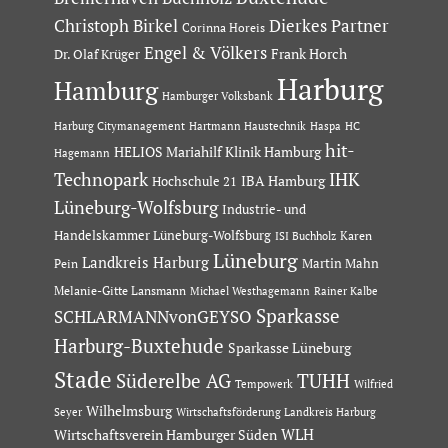
Dierkes Partner
Christoph Birkel
Corinna Horeis
Engel & Völkers
Dr. Olaf Krüger
Frank Horch
Harburg
Hamburg
Hamburger Volksbank
Hartmann Haustechnik
Haspa
Harburg Citymanagement
HC
hit-
HELIOS Mariahilf Klinik Hamburg
Hagemann
Technopark
IHK
IBA Hamburg
Hochschule 21
Lüneburg-Wolfsburg
Industrie- und
Handelskammer Lüneburg-Wolfsburg
Karen
ISI Buchholz
Lüneburg
Landkreis Harburg
Martin Mahn
Pein
Melanie-Gitte Lansmann
Michael Westhagemann
Rainer Kalbe
Sparkasse
SCHLARMANNvonGEYSO
Harburg-Buxtehude
Sparkasse Lüneburg
Stade
Süderelbe AG
TUHH
Tempowerk
Wilfried
Wilhelmsburg
Seyer
Wirtschaftsförderung Landkreis Harburg
Wirtschaftsverein Hamburger Süden
WLH