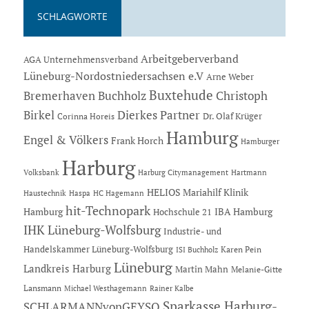
SCHLAGWORTE
Arbeitgeberverband
AGA Unternehmensverband
Lüneburg-Nordostniedersachsen e.V
Arne Weber
Buxtehude
Bremerhaven
Buchholz
Christoph
Dierkes Partner
Birkel
Dr. Olaf Krüger
Corinna Horeis
Hamburg
Engel & Völkers
Frank Horch
Hamburger
Harburg
Hartmann
Volksbank
Harburg Citymanagement
HELIOS Mariahilf Klinik
Haustechnik
Haspa
HC Hagemann
hit-Technopark
Hamburg
IBA Hamburg
Hochschule 21
IHK Lüneburg-Wolfsburg
Industrie- und
Handelskammer Lüneburg-Wolfsburg
Karen Pein
ISI Buchholz
Lüneburg
Landkreis Harburg
Martin Mahn
Melanie-Gitte
Lansmann
Michael Westhagemann
Rainer Kalbe
Sparkasse Harburg-
SCHLARMANNvonGEYSO