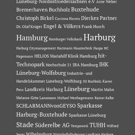
Lüneburg-Nordostniedersachsen e.V
Arne Weber
Buxtehude
Bremerhaven
Buchholz
Dierkes Partner
Christoph Birkel
Corinna Horeis
Engel & Völkers
Dr. Olaf Krüger
Frank Horch
Harburg
Hamburg
Hamburger Volksbank
Hartmann Haustechnik
Haspa
Harburg Citymanagement
HC
hit-
HELIOS Mariahilf Klinik Hamburg
Hagemann
Technopark
IHK
IBA Hamburg
Hochschule 21
Lüneburg-Wolfsburg
Industrie- und
Handelskammer Lüneburg-Wolfsburg
Karen
ISI Buchholz
Lüneburg
Landkreis Harburg
Martin Mahn
Pein
Melanie-Gitte Lansmann
Michael Westhagemann
Rainer Kalbe
Sparkasse
SCHLARMANNvonGEYSO
Harburg-Buxtehude
Sparkasse Lüneburg
Stade
Süderelbe AG
TUHH
Tempowerk
Wilfried
Wilhelmsburg
Seyer
Wirtschaftsförderung Landkreis Harburg