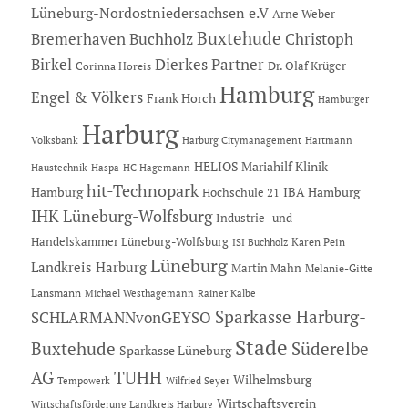
Lüneburg-Nordostniedersachsen e.V
Arne Weber
Buxtehude
Bremerhaven
Buchholz
Christoph
Dierkes Partner
Birkel
Dr. Olaf Krüger
Corinna Horeis
Hamburg
Engel & Völkers
Frank Horch
Hamburger
Harburg
Hartmann
Volksbank
Harburg Citymanagement
HELIOS Mariahilf Klinik
Haustechnik
Haspa
HC Hagemann
hit-Technopark
Hamburg
IBA Hamburg
Hochschule 21
IHK Lüneburg-Wolfsburg
Industrie- und
Handelskammer Lüneburg-Wolfsburg
Karen Pein
ISI Buchholz
Lüneburg
Landkreis Harburg
Martin Mahn
Melanie-Gitte
Lansmann
Michael Westhagemann
Rainer Kalbe
Sparkasse Harburg-
SCHLARMANNvonGEYSO
Stade
Buxtehude
Süderelbe
Sparkasse Lüneburg
AG
TUHH
Wilhelmsburg
Tempowerk
Wilfried Seyer
Wirtschaftsverein
Wirtschaftsförderung Landkreis Harburg