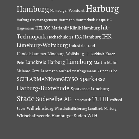
Harburg
Hamburg
Hamburger Volksbank
Hartmann Haustechnik
Haspa
Harburg Citymanagement
HC
hit-
HELIOS Mariahilf Klinik Hamburg
Hagemann
Technopark
IHK
IBA Hamburg
Hochschule 21
Lüneburg-Wolfsburg
Industrie- und
Handelskammer Lüneburg-Wolfsburg
Karen
ISI Buchholz
Lüneburg
Landkreis Harburg
Martin Mahn
Pein
Melanie-Gitte Lansmann
Michael Westhagemann
Rainer Kalbe
Sparkasse
SCHLARMANNvonGEYSO
Harburg-Buxtehude
Sparkasse Lüneburg
Stade
Süderelbe AG
TUHH
Tempowerk
Wilfried
Wilhelmsburg
Seyer
Wirtschaftsförderung Landkreis Harburg
Wirtschaftsverein Hamburger Süden
WLH