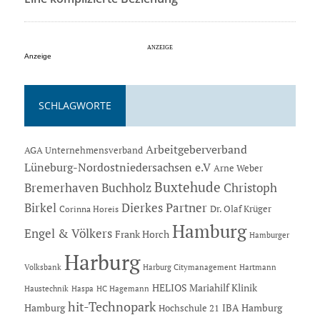
Anzeige
SCHLAGWORTE
Arbeitgeberverband
AGA Unternehmensverband
Lüneburg-Nordostniedersachsen e.V
Arne Weber
Buxtehude
Bremerhaven
Buchholz
Christoph
Dierkes Partner
Birkel
Dr. Olaf Krüger
Corinna Horeis
Hamburg
Engel & Völkers
Frank Horch
Hamburger
Harburg
Hartmann
Volksbank
Harburg Citymanagement
HELIOS Mariahilf Klinik
Haustechnik
Haspa
HC Hagemann
hit-Technopark
Hamburg
IBA Hamburg
Hochschule 21