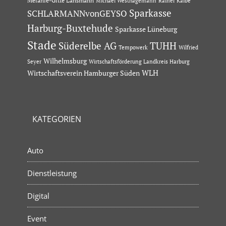
Melanie-Gitte Lansmann
Michael Westhagemann
Rainer Kalbe
Sparkasse
SCHLARMANNvonGEYSO
Harburg-Buxtehude
Sparkasse Lüneburg
Stade
Süderelbe AG
TUHH
Tempowerk
Wilfried
Wilhelmsburg
Seyer
Wirtschaftsförderung Landkreis Harburg
Wirtschaftsverein Hamburger Süden
WLH
KATEGORIEN
Auto
Dienstleistung
Digital
Event