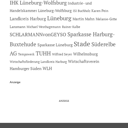
IHK Lüneburg-Wolfsburg
Industrie- und
Handelskammer Lüneburg-Wolfsburg
Karen Pein
ISI Buchholz
Lüneburg
Landkreis Harburg
Martin Mahn
Melanie-Gitte
Lansmann
Michael Westhagemann
Rainer Kalbe
Sparkasse Harburg-
SCHLARMANNvonGEYSO
Stade
Buxtehude
Süderelbe
Sparkasse Lüneburg
AG
TUHH
Wilhelmsburg
Tempowerk
Wilfried Seyer
Wirtschaftsverein
Wirtschaftsförderung Landkreis Harburg
Hamburger Süden
WLH
Anzeige