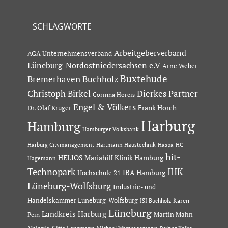
SCHLAGWORTE
Arbeitgeberverband
AGA Unternehmensverband
Lüneburg-Nordostniedersachsen e.V
Arne Weber
Buxtehude
Bremerhaven
Buchholz
Dierkes Partner
Christoph Birkel
Corinna Horeis
Engel & Völkers
Dr. Olaf Krüger
Frank Horch
Harburg
Hamburg
Hamburger Volksbank
Hartmann Haustechnik
Haspa
Harburg Citymanagement
HC
hit-
HELIOS Mariahilf Klinik Hamburg
Hagemann
Technopark
IHK
IBA Hamburg
Hochschule 21
Lüneburg-Wolfsburg
Industrie- und
Handelskammer Lüneburg-Wolfsburg
Karen
ISI Buchholz
Lüneburg
Landkreis Harburg
Martin Mahn
Pein