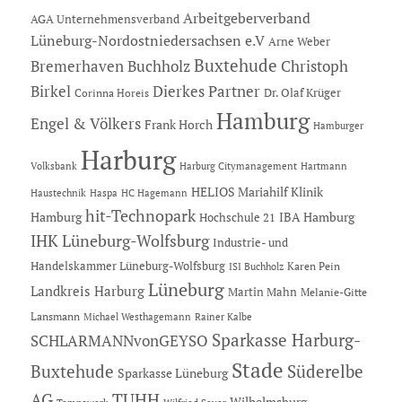
Arbeitgeberverband
AGA Unternehmensverband
Lüneburg-Nordostniedersachsen e.V
Arne Weber
Buxtehude
Bremerhaven
Buchholz
Christoph
Dierkes Partner
Birkel
Dr. Olaf Krüger
Corinna Horeis
Hamburg
Engel & Völkers
Frank Horch
Hamburger
Harburg
Hartmann
Volksbank
Harburg Citymanagement
HELIOS Mariahilf Klinik
Haustechnik
Haspa
HC Hagemann
hit-Technopark
Hamburg
IBA Hamburg
Hochschule 21
IHK Lüneburg-Wolfsburg
Industrie- und
Handelskammer Lüneburg-Wolfsburg
Karen Pein
ISI Buchholz
Lüneburg
Landkreis Harburg
Martin Mahn
Melanie-Gitte
Lansmann
Michael Westhagemann
Rainer Kalbe
Sparkasse Harburg-
SCHLARMANNvonGEYSO
Stade
Buxtehude
Süderelbe
Sparkasse Lüneburg
AG
TUHH
Wilhelmsburg