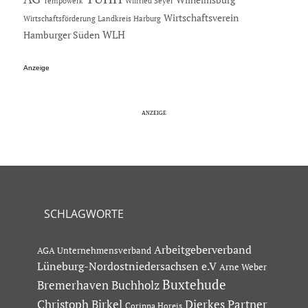
Tempowerk
Wilfried Seyer
Wirtschaftsverein
Wirtschaftsförderung Landkreis Harburg
Hamburger Süden
WLH
Anzeige
SCHLAGWORTE
Arbeitgeberverband
AGA Unternehmensverband
Lüneburg-Nordostniedersachsen e.V
Arne Weber
Buxtehude
Bremerhaven
Buchholz
Dierkes Partner
Christoph Birkel
Corinna Horeis