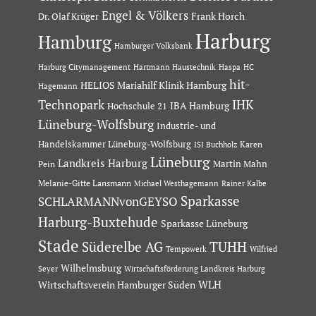
Engel & Völkers
Dr. Olaf Krüger
Frank Horch
Harburg
Hamburg
Hamburger Volksbank
Hartmann Haustechnik
Haspa
Harburg Citymanagement
HC
hit-
HELIOS Mariahilf Klinik Hamburg
Hagemann
Technopark
IHK
IBA Hamburg
Hochschule 21
Lüneburg-Wolfsburg
Industrie- und
Handelskammer Lüneburg-Wolfsburg
Karen
ISI Buchholz
Lüneburg
Landkreis Harburg
Martin Mahn
Pein
Melanie-Gitte Lansmann
Michael Westhagemann
Rainer Kalbe
Sparkasse
SCHLARMANNvonGEYSO
Harburg-Buxtehude
Sparkasse Lüneburg
Stade
Süderelbe AG
TUHH
Tempowerk
Wilfried
Wilhelmsburg
Seyer
Wirtschaftsförderung Landkreis Harburg
Wirtschaftsverein Hamburger Süden
WLH