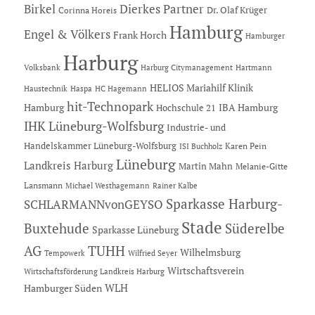
Dierkes Partner
Birkel
Dr. Olaf Krüger
Corinna Horeis
Hamburg
Engel & Völkers
Frank Horch
Hamburger
Harburg
Hartmann
Volksbank
Harburg Citymanagement
HELIOS Mariahilf Klinik
Haustechnik
Haspa
HC Hagemann
hit-Technopark
Hamburg
IBA Hamburg
Hochschule 21
IHK Lüneburg-Wolfsburg
Industrie- und
Handelskammer Lüneburg-Wolfsburg
Karen Pein
ISI Buchholz
Lüneburg
Landkreis Harburg
Martin Mahn
Melanie-Gitte
Lansmann
Michael Westhagemann
Rainer Kalbe
Sparkasse Harburg-
SCHLARMANNvonGEYSO
Stade
Buxtehude
Süderelbe
Sparkasse Lüneburg
AG
TUHH
Wilhelmsburg
Tempowerk
Wilfried Seyer
Wirtschaftsverein
Wirtschaftsförderung Landkreis Harburg
Hamburger Süden
WLH