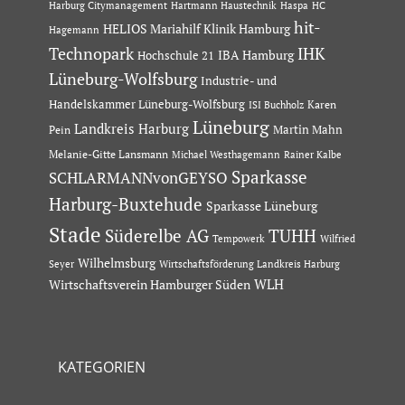
Hartmann Haustechnik
Haspa
Harburg Citymanagement
HC
hit-
HELIOS Mariahilf Klinik Hamburg
Hagemann
Technopark
IHK
IBA Hamburg
Hochschule 21
Lüneburg-Wolfsburg
Industrie- und
Handelskammer Lüneburg-Wolfsburg
Karen
ISI Buchholz
Lüneburg
Landkreis Harburg
Martin Mahn
Pein
Melanie-Gitte Lansmann
Michael Westhagemann
Rainer Kalbe
Sparkasse
SCHLARMANNvonGEYSO
Harburg-Buxtehude
Sparkasse Lüneburg
Stade
Süderelbe AG
TUHH
Tempowerk
Wilfried
Wilhelmsburg
Seyer
Wirtschaftsförderung Landkreis Harburg
Wirtschaftsverein Hamburger Süden
WLH
KATEGORIEN