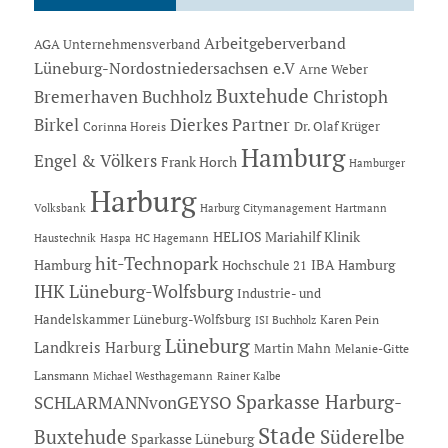
Arbeitgeberverband
AGA Unternehmensverband
Lüneburg-Nordostniedersachsen e.V
Arne Weber
Buxtehude
Bremerhaven
Buchholz
Christoph
Dierkes Partner
Birkel
Dr. Olaf Krüger
Corinna Horeis
Hamburg
Engel & Völkers
Frank Horch
Hamburger
Harburg
Hartmann
Volksbank
Harburg Citymanagement
HELIOS Mariahilf Klinik
Haustechnik
Haspa
HC Hagemann
hit-Technopark
Hamburg
IBA Hamburg
Hochschule 21
IHK Lüneburg-Wolfsburg
Industrie- und
Handelskammer Lüneburg-Wolfsburg
Karen Pein
ISI Buchholz
Lüneburg
Landkreis Harburg
Martin Mahn
Melanie-Gitte
Lansmann
Michael Westhagemann
Rainer Kalbe
Sparkasse Harburg-
SCHLARMANNvonGEYSO
Stade
Buxtehude
Süderelbe
Sparkasse Lüneburg