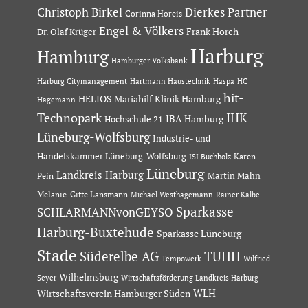
Dierkes Partner
Christoph Birkel
Corinna Horeis
Engel & Völkers
Dr. Olaf Krüger
Frank Horch
Harburg
Hamburg
Hamburger Volksbank
Hartmann Haustechnik
Haspa
Harburg Citymanagement
HC
hit-
HELIOS Mariahilf Klinik Hamburg
Hagemann
Technopark
IHK
IBA Hamburg
Hochschule 21
Lüneburg-Wolfsburg
Industrie- und
Handelskammer Lüneburg-Wolfsburg
Karen
ISI Buchholz
Lüneburg
Landkreis Harburg
Martin Mahn
Pein
Melanie-Gitte Lansmann
Michael Westhagemann
Rainer Kalbe
Sparkasse
SCHLARMANNvonGEYSO
Harburg-Buxtehude
Sparkasse Lüneburg
Stade
Süderelbe AG
TUHH
Tempowerk
Wilfried
Wilhelmsburg
Seyer
Wirtschaftsförderung Landkreis Harburg
Wirtschaftsverein Hamburger Süden
WLH