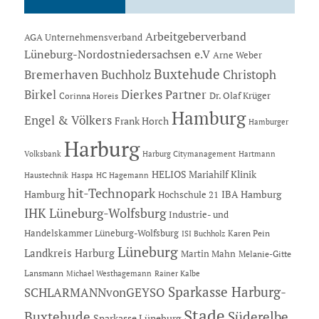
Arbeitgeberverband
AGA Unternehmensverband
Lüneburg-Nordostniedersachsen e.V
Arne Weber
Buxtehude
Bremerhaven
Buchholz
Christoph
Dierkes Partner
Birkel
Dr. Olaf Krüger
Corinna Horeis
Hamburg
Engel & Völkers
Frank Horch
Hamburger
Harburg
Hartmann
Volksbank
Harburg Citymanagement
HELIOS Mariahilf Klinik
Haustechnik
Haspa
HC Hagemann
hit-Technopark
Hamburg
IBA Hamburg
Hochschule 21
IHK Lüneburg-Wolfsburg
Industrie- und
Handelskammer Lüneburg-Wolfsburg
Karen Pein
ISI Buchholz
Lüneburg
Landkreis Harburg
Martin Mahn
Melanie-Gitte
Lansmann
Michael Westhagemann
Rainer Kalbe
Sparkasse Harburg-
SCHLARMANNvonGEYSO
Stade
Buxtehude
Süderelbe
Sparkasse Lüneburg