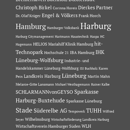
Dierkes Partner
Christoph Birkel
Corinna Horeis
Engel & Völkers
Dr. Olaf Krüger
Frank Horch
Harburg
Hamburg
Hamburger Volksbank
Hartmann Haustechnik
Haspa
Harburg Citymanagement
HC
hit-
HELIOS Mariahilf Klinik Hamburg
Hagemann
Technopark
IHK
IBA Hamburg
Hochschule 21
Lüneburg-Wolfsburg
Industrie- und
Handelskammer Lüneburg-Wolfsburg
Karen
ISI Buchholz
Lüneburg
Landkreis Harburg
Martin Mahn
Pein
Melanie-Gitte Lansmann
Michael Westhagemann
Rainer Kalbe
Sparkasse
SCHLARMANNvonGEYSO
Harburg-Buxtehude
Sparkasse Lüneburg
Stade
Süderelbe AG
TUHH
Tempowerk
Wilfried
Wilhelmsburg
Seyer
Wirtschaftsförderung Landkreis Harburg
Wirtschaftsverein Hamburger Süden
WLH