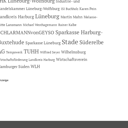
IHK Lüneburg-Wolfsburg
Industrie- und
andelskammer Lüneburg-Wolfsburg
Karen Pein
ISI Buchholz
Lüneburg
andkreis Harburg
Martin Mahn
Melanie-
itte Lansmann
Michael Westhagemann
Rainer Kalbe
Sparkasse Harburg-
SCHLARMANNvonGEYSO
Stade
Buxtehude
Süderelbe
Sparkasse Lüneburg
AG
TUHH
Wilhelmsburg
Tempowerk
Wilfried Seyer
Wirtschaftsverein
irtschaftsförderung Landkreis Harburg
amburger Süden
WLH
nzeige