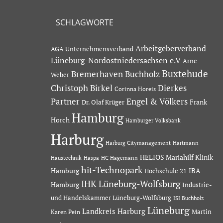
SCHLAGWORTE
Arbeitgeberverband
AGA Unternehmensverband
Lüneburg-Nordostniedersachsen e.V
Arne
Buxtehude
Bremerhaven
Buchholz
Weber
Dierkes
Christoph Birkel
Corinna Horeis
Partner
Engel & Völkers
Dr. Olaf Krüger
Frank
Hamburg
Horch
Hamburger Volksbank
Harburg
Hartmann
Harburg Citymanagement
HELIOS Mariahilf Klinik
Haustechnik
Haspa
HC Hagemann
hit-Technopark
Hamburg
IBA
Hochschule 21
IHK Lüneburg-Wolfsburg
Hamburg
Industrie-
und Handelskammer Lüneburg-Wolfsburg
ISI Buchholz
Lüneburg
Landkreis Harburg
Martin
Karen Pein