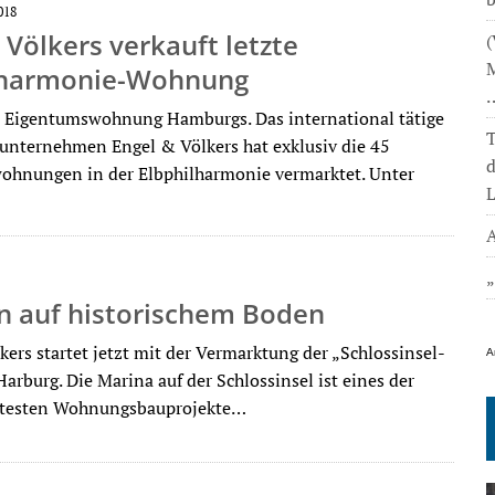
018
 Völkers verkauft letzte
(
M
lharmonie-Wohnung
e Eigentumswohnung Hamburgs. Das international tätige
T
nternehmen Engel & Völkers hat exklusiv die 45
hnungen in der Elbphilharmonie vermarktet. Unter
L
A
 auf historischem Boden
kers startet jetzt mit der Vermarktung der „Schlossinsel-
A
arburg. Die Marina auf der Schlossinsel ist eines der
rtesten Wohnungsbauprojekte…