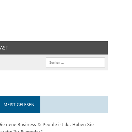
AST
MEIST GELESEN
ie neue Business & People ist da: Haben Sie
ereits Ihr Exemplar?