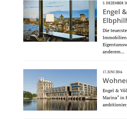
5. DEZEMBER 2
Engel &
Elbphi
Die teuerst
Immobilienu
Eigentumswo
anderem…
17. JUNI 2016
Wohnen
Engel & Völ
Marina“ in H
ambitionie