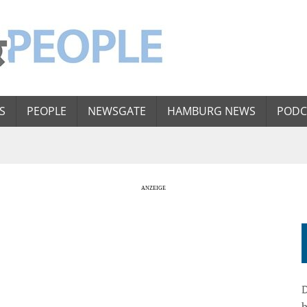
S
PEOPLE
NEWSGATE
HAMBURG NEWS
PODC
D
b