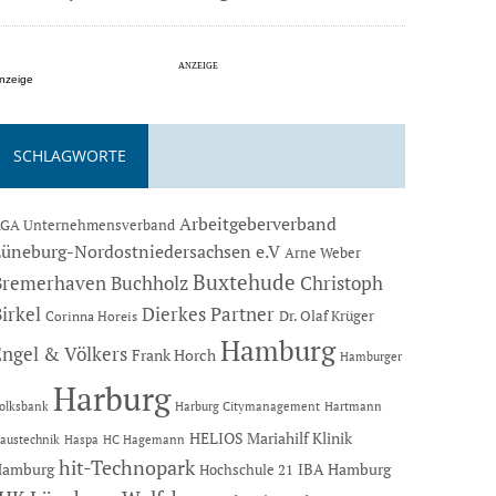
nzeige
SCHLAGWORTE
Arbeitgeberverband
GA Unternehmensverband
Lüneburg-Nordostniedersachsen e.V
Arne Weber
Buxtehude
Bremerhaven
Buchholz
Christoph
Dierkes Partner
irkel
Dr. Olaf Krüger
Corinna Horeis
Hamburg
Engel & Völkers
Frank Horch
Hamburger
Harburg
Hartmann
olksbank
Harburg Citymanagement
HELIOS Mariahilf Klinik
austechnik
Haspa
HC Hagemann
hit-Technopark
Hamburg
IBA Hamburg
Hochschule 21