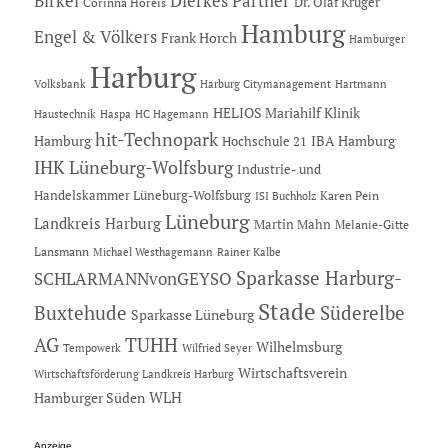
Dierkes Partner
Birkel
Dr. Olaf Krüger
Corinna Horeis
Hamburg
Engel & Völkers
Frank Horch
Hamburger
Harburg
Hartmann
Volksbank
Harburg Citymanagement
HELIOS Mariahilf Klinik
Haustechnik
Haspa
HC Hagemann
hit-Technopark
Hamburg
IBA Hamburg
Hochschule 21
IHK Lüneburg-Wolfsburg
Industrie- und
Handelskammer Lüneburg-Wolfsburg
Karen Pein
ISI Buchholz
Lüneburg
Landkreis Harburg
Martin Mahn
Melanie-Gitte
Lansmann
Michael Westhagemann
Rainer Kalbe
Sparkasse Harburg-
SCHLARMANNvonGEYSO
Stade
Buxtehude
Süderelbe
Sparkasse Lüneburg
AG
TUHH
Wilhelmsburg
Tempowerk
Wilfried Seyer
Wirtschaftsverein
Wirtschaftsförderung Landkreis Harburg
Hamburger Süden
WLH
Anzeige