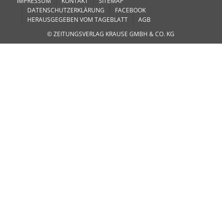
IMPRESSUM
KONTAKT
SITEMAP
DATENSCHUTZERKLÄRUNG
FACEBOOK
HERAUSGEGEBEN VOM TAGEBLATT
AGB
© ZEITUNGSVERLAG KRAUSE GMBH & CO. KG