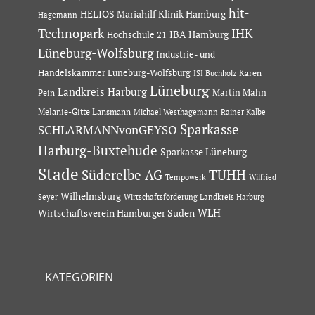
hit-
HELIOS Mariahilf Klinik Hamburg
Hagemann
Technopark
IHK
IBA Hamburg
Hochschule 21
Lüneburg-Wolfsburg
Industrie- und
Handelskammer Lüneburg-Wolfsburg
Karen
ISI Buchholz
Lüneburg
Landkreis Harburg
Martin Mahn
Pein
Melanie-Gitte Lansmann
Michael Westhagemann
Rainer Kalbe
Sparkasse
SCHLARMANNvonGEYSO
Harburg-Buxtehude
Sparkasse Lüneburg
Stade
Süderelbe AG
TUHH
Tempowerk
Wilfried
Wilhelmsburg
Seyer
Wirtschaftsförderung Landkreis Harburg
Wirtschaftsverein Hamburger Süden
WLH
KATEGORIEN