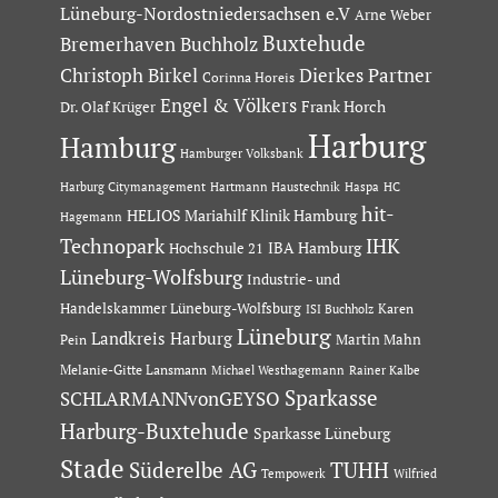
Lüneburg-Nordostniedersachsen e.V
Arne Weber
Buxtehude
Bremerhaven
Buchholz
Dierkes Partner
Christoph Birkel
Corinna Horeis
Engel & Völkers
Dr. Olaf Krüger
Frank Horch
Harburg
Hamburg
Hamburger Volksbank
Hartmann Haustechnik
Haspa
Harburg Citymanagement
HC
hit-
HELIOS Mariahilf Klinik Hamburg
Hagemann
Technopark
IHK
IBA Hamburg
Hochschule 21
Lüneburg-Wolfsburg
Industrie- und
Handelskammer Lüneburg-Wolfsburg
Karen
ISI Buchholz
Lüneburg
Landkreis Harburg
Martin Mahn
Pein
Melanie-Gitte Lansmann
Michael Westhagemann
Rainer Kalbe
Sparkasse
SCHLARMANNvonGEYSO
Harburg-Buxtehude
Sparkasse Lüneburg
Stade
Süderelbe AG
TUHH
Tempowerk
Wilfried