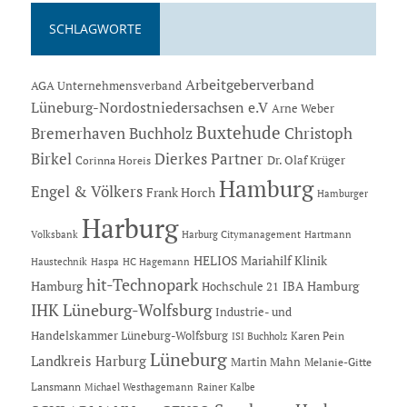
SCHLAGWORTE
Arbeitgeberverband
AGA Unternehmensverband
Lüneburg-Nordostniedersachsen e.V
Arne Weber
Buxtehude
Bremerhaven
Buchholz
Christoph
Dierkes Partner
Birkel
Dr. Olaf Krüger
Corinna Horeis
Hamburg
Engel & Völkers
Frank Horch
Hamburger
Harburg
Hartmann
Volksbank
Harburg Citymanagement
HELIOS Mariahilf Klinik
Haustechnik
Haspa
HC Hagemann
hit-Technopark
Hamburg
IBA Hamburg
Hochschule 21
IHK Lüneburg-Wolfsburg
Industrie- und
Handelskammer Lüneburg-Wolfsburg
Karen Pein
ISI Buchholz
Lüneburg
Landkreis Harburg
Martin Mahn
Melanie-Gitte
Lansmann
Michael Westhagemann
Rainer Kalbe