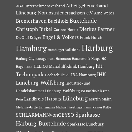
Arbeitgeberverband
AGA Unternehmensverband
Lüneburg-Nordostniedersachsen e.V
Arne Weber
Buxtehude
Bremerhaven
Buchholz
Dierkes Partner
Christoph Birkel
Corinna Horeis
Engel & Völkers
Dr. Olaf Krüger
Frank Horch
Harburg
Hamburg
Hamburger Volksbank
Hartmann Haustechnik
Haspa
Harburg Citymanagement
HC
hit-
HELIOS Mariahilf Klinik Hamburg
Hagemann
Technopark
IHK
IBA Hamburg
Hochschule 21
Lüneburg-Wolfsburg
Industrie- und
Handelskammer Lüneburg-Wolfsburg
Karen
ISI Buchholz
Lüneburg
Landkreis Harburg
Martin Mahn
Pein
Melanie-Gitte Lansmann
Michael Westhagemann
Rainer Kalbe
Sparkasse
SCHLARMANNvonGEYSO
Harburg-Buxtehude
Sparkasse Lüneburg