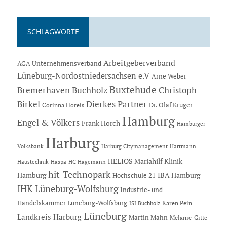
SCHLAGWORTE
Arbeitgeberverband
AGA Unternehmensverband
Lüneburg-Nordostniedersachsen e.V
Arne Weber
Buxtehude
Bremerhaven
Buchholz
Christoph
Dierkes Partner
Birkel
Dr. Olaf Krüger
Corinna Horeis
Hamburg
Engel & Völkers
Frank Horch
Hamburger
Harburg
Hartmann
Volksbank
Harburg Citymanagement
HELIOS Mariahilf Klinik
Haustechnik
Haspa
HC Hagemann
hit-Technopark
Hamburg
IBA Hamburg
Hochschule 21
IHK Lüneburg-Wolfsburg
Industrie- und
Handelskammer Lüneburg-Wolfsburg
Karen Pein
ISI Buchholz
Lüneburg
Landkreis Harburg
Martin Mahn
Melanie-Gitte