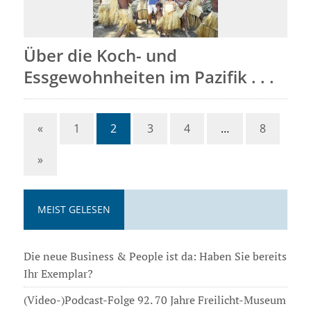
Über die Koch- und
Essgewohnheiten im Pazifik . . .
«
1
2
3
4
…
8
»
MEIST GELESEN
Die neue Business & People ist da: Haben Sie bereits
Ihr Exemplar?
(Video-)Podcast-Folge 92. 70 Jahre Freilicht-Museum