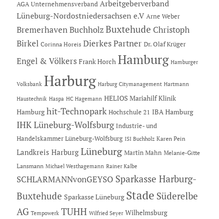
Arbeitgeberverband
AGA Unternehmensverband
Lüneburg-Nordostniedersachsen e.V
Arne Weber
Buxtehude
Bremerhaven
Buchholz
Christoph
Dierkes Partner
Birkel
Dr. Olaf Krüger
Corinna Horeis
Hamburg
Engel & Völkers
Frank Horch
Hamburger
Harburg
Hartmann
Volksbank
Harburg Citymanagement
HELIOS Mariahilf Klinik
Haustechnik
Haspa
HC Hagemann
hit-Technopark
Hamburg
IBA Hamburg
Hochschule 21
IHK Lüneburg-Wolfsburg
Industrie- und
Handelskammer Lüneburg-Wolfsburg
Karen Pein
ISI Buchholz
Lüneburg
Landkreis Harburg
Martin Mahn
Melanie-Gitte
Lansmann
Michael Westhagemann
Rainer Kalbe
Sparkasse Harburg-
SCHLARMANNvonGEYSO
Stade
Buxtehude
Süderelbe
Sparkasse Lüneburg
AG
TUHH
Wilhelmsburg
Tempowerk
Wilfried Seyer