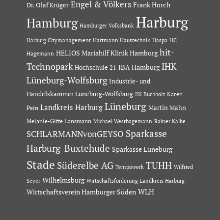
Engel & Völkers
Dr. Olaf Krüger
Frank Horch
Harburg
Hamburg
Hamburger Volksbank
Hartmann Haustechnik
Haspa
Harburg Citymanagement
HC
hit-
HELIOS Mariahilf Klinik Hamburg
Hagemann
Technopark
IHK
IBA Hamburg
Hochschule 21
Lüneburg-Wolfsburg
Industrie- und
Handelskammer Lüneburg-Wolfsburg
Karen
ISI Buchholz
Lüneburg
Landkreis Harburg
Martin Mahn
Pein
Melanie-Gitte Lansmann
Michael Westhagemann
Rainer Kalbe
Sparkasse
SCHLARMANNvonGEYSO
Harburg-Buxtehude
Sparkasse Lüneburg
Stade
Süderelbe AG
TUHH
Tempowerk
Wilfried
Wilhelmsburg
Seyer
Wirtschaftsförderung Landkreis Harburg
Wirtschaftsverein Hamburger Süden
WLH