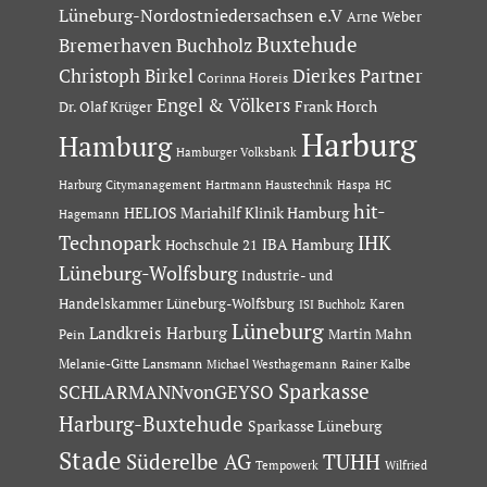
Lüneburg-Nordostniedersachsen e.V
Arne Weber
Buxtehude
Bremerhaven
Buchholz
Dierkes Partner
Christoph Birkel
Corinna Horeis
Engel & Völkers
Dr. Olaf Krüger
Frank Horch
Harburg
Hamburg
Hamburger Volksbank
Hartmann Haustechnik
Haspa
Harburg Citymanagement
HC
hit-
HELIOS Mariahilf Klinik Hamburg
Hagemann
Technopark
IHK
IBA Hamburg
Hochschule 21
Lüneburg-Wolfsburg
Industrie- und
Handelskammer Lüneburg-Wolfsburg
Karen
ISI Buchholz
Lüneburg
Landkreis Harburg
Martin Mahn
Pein
Melanie-Gitte Lansmann
Michael Westhagemann
Rainer Kalbe
Sparkasse
SCHLARMANNvonGEYSO
Harburg-Buxtehude
Sparkasse Lüneburg
Stade
Süderelbe AG
TUHH
Tempowerk
Wilfried