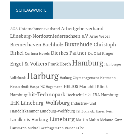
SCHLAGWORTE
Arbeitgeberverband
AGA Unternehmensverband
Lüneburg-Nordostniedersachsen e.V
Arne Weber
Buxtehude
Bremerhaven
Buchholz
Christoph
Dierkes Partner
Birkel
Dr. Olaf Krüger
Corinna Horeis
Hamburg
Engel & Völkers
Frank Horch
Hamburger
Harburg
Hartmann
Volksbank
Harburg Citymanagement
HELIOS Mariahilf Klinik
Haustechnik
Haspa
HC Hagemann
hit-Technopark
Hamburg
IBA Hamburg
Hochschule 21
IHK Lüneburg-Wolfsburg
Industrie- und
Handelskammer Lüneburg-Wolfsburg
Karen Pein
ISI Buchholz
Lüneburg
Landkreis Harburg
Martin Mahn
Melanie-Gitte
Lansmann
Michael Westhagemann
Rainer Kalbe