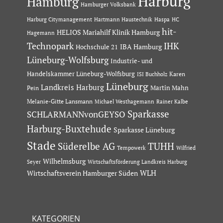
Harburg
Hamburg
Hamburger Volksbank
Hartmann Haustechnik
Haspa
Harburg Citymanagement
HC
hit-
HELIOS Mariahilf Klinik Hamburg
Hagemann
Technopark
IHK
IBA Hamburg
Hochschule 21
Lüneburg-Wolfsburg
Industrie- und
Handelskammer Lüneburg-Wolfsburg
Karen
ISI Buchholz
Lüneburg
Landkreis Harburg
Martin Mahn
Pein
Melanie-Gitte Lansmann
Michael Westhagemann
Rainer Kalbe
Sparkasse
SCHLARMANNvonGEYSO
Harburg-Buxtehude
Sparkasse Lüneburg
Stade
Süderelbe AG
TUHH
Tempowerk
Wilfried
Wilhelmsburg
Seyer
Wirtschaftsförderung Landkreis Harburg
Wirtschaftsverein Hamburger Süden
WLH
KATEGORIEN