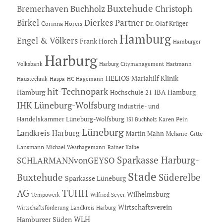
Buxtehude
Bremerhaven
Buchholz
Christoph
Dierkes Partner
Birkel
Dr. Olaf Krüger
Corinna Horeis
Hamburg
Engel & Völkers
Frank Horch
Hamburger
Harburg
Hartmann
Volksbank
Harburg Citymanagement
HELIOS Mariahilf Klinik
Haustechnik
Haspa
HC Hagemann
hit-Technopark
Hamburg
IBA Hamburg
Hochschule 21
IHK Lüneburg-Wolfsburg
Industrie- und
Handelskammer Lüneburg-Wolfsburg
Karen Pein
ISI Buchholz
Lüneburg
Landkreis Harburg
Martin Mahn
Melanie-Gitte
Lansmann
Michael Westhagemann
Rainer Kalbe
Sparkasse Harburg-
SCHLARMANNvonGEYSO
Stade
Buxtehude
Süderelbe
Sparkasse Lüneburg
AG
TUHH
Wilhelmsburg
Tempowerk
Wilfried Seyer
Wirtschaftsverein
Wirtschaftsförderung Landkreis Harburg
Hamburger Süden
WLH