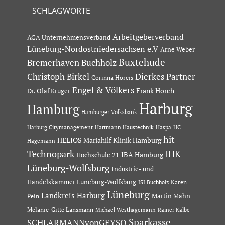
SCHLAGWORTE
Arbeitgeberverband
AGA Unternehmensverband
Lüneburg-Nordostniedersachsen e.V
Arne Weber
Buxtehude
Bremerhaven
Buchholz
Dierkes Partner
Christoph Birkel
Corinna Horeis
Engel & Völkers
Dr. Olaf Krüger
Frank Horch
Harburg
Hamburg
Hamburger Volksbank
Hartmann Haustechnik
Haspa
Harburg Citymanagement
HC
hit-
HELIOS Mariahilf Klinik Hamburg
Hagemann
Technopark
IHK
IBA Hamburg
Hochschule 21
Lüneburg-Wolfsburg
Industrie- und
Handelskammer Lüneburg-Wolfsburg
Karen
ISI Buchholz
Lüneburg
Landkreis Harburg
Martin Mahn
Pein
Melanie-Gitte Lansmann
Michael Westhagemann
Rainer Kalbe
Sparkasse
SCHLARMANNvonGEYSO