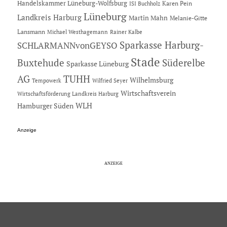
Handelskammer Lüneburg-Wolfsburg
Karen Pein
ISI Buchholz
Lüneburg
Landkreis Harburg
Martin Mahn
Melanie-Gitte
Lansmann
Michael Westhagemann
Rainer Kalbe
Sparkasse Harburg-
SCHLARMANNvonGEYSO
Stade
Buxtehude
Süderelbe
Sparkasse Lüneburg
AG
TUHH
Wilhelmsburg
Tempowerk
Wilfried Seyer
Wirtschaftsverein
Wirtschaftsförderung Landkreis Harburg
Hamburger Süden
WLH
Anzeige