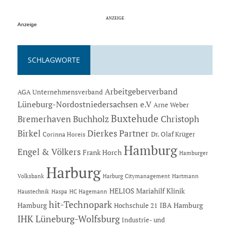
Anzeige
SCHLAGWORTE
Arbeitgeberverband
AGA Unternehmensverband
Lüneburg-Nordostniedersachsen e.V
Arne Weber
Buxtehude
Bremerhaven
Buchholz
Christoph
Dierkes Partner
Birkel
Dr. Olaf Krüger
Corinna Horeis
Hamburg
Engel & Völkers
Frank Horch
Hamburger
Harburg
Hartmann
Volksbank
Harburg Citymanagement
HELIOS Mariahilf Klinik
Haustechnik
Haspa
HC Hagemann
hit-Technopark
Hamburg
IBA Hamburg
Hochschule 21
IHK Lüneburg-Wolfsburg
Industrie- und