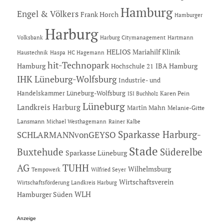
Hamburg
Engel & Völkers
Frank Horch
Hamburger
Harburg
Hartmann
Volksbank
Harburg Citymanagement
HELIOS Mariahilf Klinik
Haustechnik
Haspa
HC Hagemann
hit-Technopark
Hamburg
IBA Hamburg
Hochschule 21
IHK Lüneburg-Wolfsburg
Industrie- und
Handelskammer Lüneburg-Wolfsburg
Karen Pein
ISI Buchholz
Lüneburg
Landkreis Harburg
Martin Mahn
Melanie-Gitte
Lansmann
Michael Westhagemann
Rainer Kalbe
Sparkasse Harburg-
SCHLARMANNvonGEYSO
Stade
Buxtehude
Süderelbe
Sparkasse Lüneburg
AG
TUHH
Wilhelmsburg
Tempowerk
Wilfried Seyer
Wirtschaftsverein
Wirtschaftsförderung Landkreis Harburg
Hamburger Süden
WLH
Anzeige