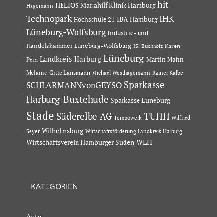
hit-
HELIOS Mariahilf Klinik Hamburg
Hagemann
Technopark
IHK
IBA Hamburg
Hochschule 21
Lüneburg-Wolfsburg
Industrie- und
Handelskammer Lüneburg-Wolfsburg
Karen
ISI Buchholz
Lüneburg
Landkreis Harburg
Martin Mahn
Pein
Melanie-Gitte Lansmann
Michael Westhagemann
Rainer Kalbe
Sparkasse
SCHLARMANNvonGEYSO
Harburg-Buxtehude
Sparkasse Lüneburg
Stade
Süderelbe AG
TUHH
Tempowerk
Wilfried
Wilhelmsburg
Seyer
Wirtschaftsförderung Landkreis Harburg
Wirtschaftsverein Hamburger Süden
WLH
KATEGORIEN
Auto