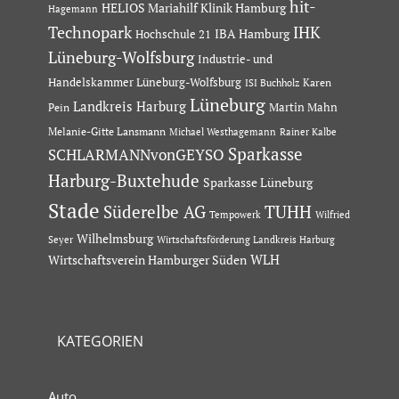
hit-
HELIOS Mariahilf Klinik Hamburg
Hagemann
Technopark
IHK
IBA Hamburg
Hochschule 21
Lüneburg-Wolfsburg
Industrie- und
Handelskammer Lüneburg-Wolfsburg
Karen
ISI Buchholz
Lüneburg
Landkreis Harburg
Martin Mahn
Pein
Melanie-Gitte Lansmann
Michael Westhagemann
Rainer Kalbe
Sparkasse
SCHLARMANNvonGEYSO
Harburg-Buxtehude
Sparkasse Lüneburg
Stade
Süderelbe AG
TUHH
Tempowerk
Wilfried
Wilhelmsburg
Seyer
Wirtschaftsförderung Landkreis Harburg
Wirtschaftsverein Hamburger Süden
WLH
KATEGORIEN
Auto