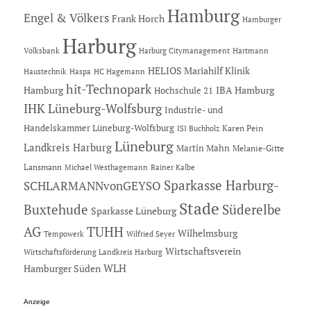
Hamburg
Engel & Völkers
Frank Horch
Hamburger
Harburg
Hartmann
Volksbank
Harburg Citymanagement
HELIOS Mariahilf Klinik
Haustechnik
Haspa
HC Hagemann
hit-Technopark
Hamburg
IBA Hamburg
Hochschule 21
IHK Lüneburg-Wolfsburg
Industrie- und
Handelskammer Lüneburg-Wolfsburg
Karen Pein
ISI Buchholz
Lüneburg
Landkreis Harburg
Martin Mahn
Melanie-Gitte
Lansmann
Michael Westhagemann
Rainer Kalbe
Sparkasse Harburg-
SCHLARMANNvonGEYSO
Stade
Buxtehude
Süderelbe
Sparkasse Lüneburg
AG
TUHH
Wilhelmsburg
Tempowerk
Wilfried Seyer
Wirtschaftsverein
Wirtschaftsförderung Landkreis Harburg
Hamburger Süden
WLH
Anzeige